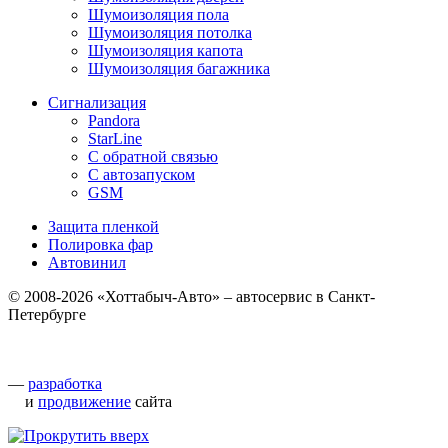
Шумоизоляция пола
Шумоизоляция потолка
Шумоизоляция капота
Шумоизоляция багажника
Сигнализация
Pandora
StarLine
С обратной связью
С автозапуском
GSM
Защита пленкой
Полировка фар
Автовинил
© 2008-2026 «Хоттабыч-Авто» – автосервис в Санкт-
Петербурге
—
разработка
и
продвижение
сайта