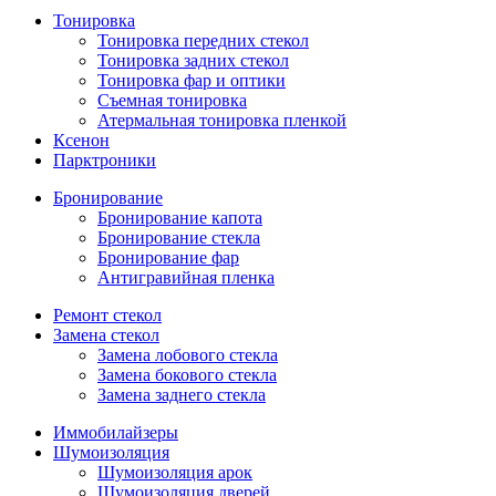
Тонировка
Тонировка передних стекол
Тонировка задних стекол
Тонировка фар и оптики
Съемная тонировка
Атермальная тонировка пленкой
Ксенон
Парктроники
Бронирование
Бронирование капота
Бронирование стекла
Бронирование фар
Антигравийная пленка
Ремонт стекол
Замена стекол
Замена лобового стекла
Замена бокового стекла
Замена заднего стекла
Иммобилайзеры
Шумоизоляция
Шумоизоляция арок
Шумоизоляция дверей