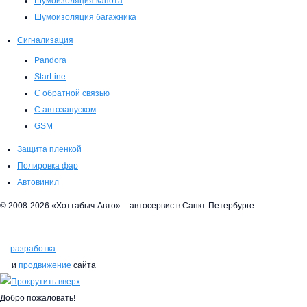
Шумоизоляция капота
Шумоизоляция багажника
Сигнализация
Pandora
StarLine
С обратной связью
С автозапуском
GSM
Защита пленкой
Полировка фар
Автовинил
© 2008-2026 «Хоттабыч-Авто» – автосервис в Санкт-Петербурге
—
разработка
и
продвижение
сайта
Добро пожаловать!