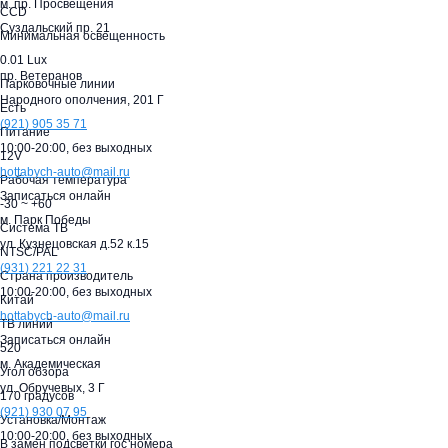
м. пр. Просвещения
CCD
Суздальский пр. 21
Минимальная освещенность
0.01 Lux
пр. Ветеранов
Парковочные линии
Народного ополчения, 201 Г
Есть
(921)
905 35 71
Питание
10:00-20:00,
без выходных
12V
hottabych-auto@mail.ru
Рабочая температура
Записаться онлайн
-30 ~ +60
м. Парк Победы
Система ТВ
ул. Кузнецовская д.52 к.15
NTSC/PAL
(931)
221 22 31
Страна производитель
10:00-20:00,
без выходных
Китай
hottabych-auto@mail.ru
ТВ линий
Записаться онлайн
520
м. Академическая
Угол обзора
ул. Обручевых, 3 Г
170 градусов
(921)
930 07 95
Установка/Монтаж
10:00-20:00,
без выходных
В замен подсветки гос номера