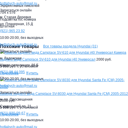
hottabych-auto@mail.ru
Эффективных пикселей
Записаться онлайн
704 x 576
м. Старая Деревня
Подсветка гос номера
ул. Планерная, 15 Д
Штатная
(921)
965 23 92
10:00-20:00,
без выходных
hottabych-auto@mail.ru
Похожие товары
Все товары раздела Hyundai (31)
Записаться онлайн
Камера
м. Ладожская
заднего вида Camplace SV-610 для Hyundai i40 Универсал
2000 руб.
Шоссе революции, 86 Б
5 000
руб. с установкой
(921)
99 44 095
Купить
Подробнее
10:00-20:00,
без выходных
hottabych-auto@mail.ru
Записаться онлайн
Камера заднего вида Camplace SV-8030 для Hyundai Santa Fe (CM) 2005-2012
м. пр. Просвещения
2000 руб.
Суздальский пр. 21
5 000
руб. с установкой
(921)
930-09-67
Купить
Подробнее
10:00-20:00,
без выходных
hottabych-auto@mail.ru