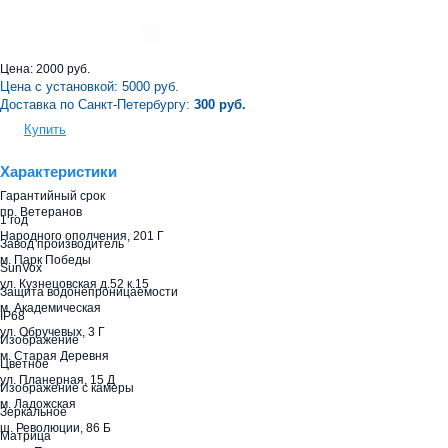
Цена:
2000
руб.
Цена с установкой:
5000
руб.
Доставка по Санкт-Петербургу:
300 руб.
Купить
Характеристики
Гарантийный срок
пр. Ветеранов
1 год
Народного ополчения, 201 Г
Завод производитель
м. Парк Победы
SunVox
ул. Кузнецовская д.52 к.15
Защита водонепроницаемости
м. Академическая
IP68
ул. Обручевых, 3 Г
Изображение
м. Старая Деревня
Цветное
ул. Планерная, 15 Д
Изображение с камеры
м. Ладожская
Зеркальное
ш. Революции, 86 Б
Матрица