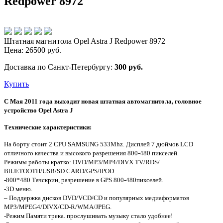
Redpower 8972
Штатная магнитола Opel Astra J Redpower 8972
Цена:
26500
руб.
Доставка по Санкт-Петербургу:
300 руб.
Купить
С Мая 2011 года выходит новая штатная автомагнитола, головное
устройство Opel Astra J
Технические характеристики:
На борту стоит 2 CPU SAMSUNG 533Mhz. Дисплей 7 дюймов LCD
отличного качества и высокого разрешения 800-480 пикселей.
Режимы работы кратко: DVD/MP3/MP4/DIVX TV/RDS/
BlUETOOTH/USB/SD CARD/GPS/IPOD
-800*480 Тачскрин, разрешение в GPS 800-480пикселей.
-3D меню.
– Поддержка дисков DVD/VCD/CD и популярных медиаформатов
MP3/MPEG4/DIVX/CD-R/WMA/JPEG.
-Режим Памяти трека. прослушивать музыку стало удобнее!