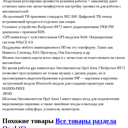
-Раздельная регулировка громкости режимов работы + эквалайзер дают
отличное качество звука+комфортную настройку громкости для работы с
автомагнитолой.
-Встроенный ТВ приемник стандарта SECAM. Цифровой ТВ тюнер
встраиваемый продается отдельно как опция.
Головное устройство Redpower 8972 имеет радиоприемник УКВ FM
диапазона с приемом RDS.
-GPS навигатор с чувствительным GPS модулем Sirf4. Операционная
система WInCE 6.0
Поддержка любого навигационного ПО на эту платформу. Таких как
Навител, Ситигид, IGO, Прогород, Ози Експлорер и др.
Можно поставить карты всего мира и с легкостью путешествовать на своем
автомобиле.
Во время работы gps навигатора Автомагнитола Opel Astra J Redpower 8972
позволяет прослушивать не только музыку с дисков, радио, но и
просматривать видеоизображение в режиме PIP — картинка в картинке.
-встроенный модуль Bluetooth модуль для создания гарнитуры связи
HANDS-FREE.
-IPOD
Штатная Автомагнитола Opel Astra J имеет видео вход для подключения
видеокамеры парковки, а также линейные входы и выходы для
подключения сабвуфера, усилителя, мониторов.
Похожие товары
Все товары раздела