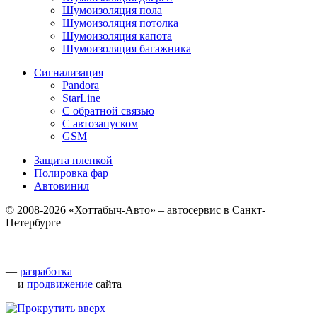
Шумоизоляция пола
Шумоизоляция потолка
Шумоизоляция капота
Шумоизоляция багажника
Сигнализация
Pandora
StarLine
С обратной связью
С автозапуском
GSM
Защита пленкой
Полировка фар
Автовинил
© 2008-2026 «Хоттабыч-Авто» – автосервис в Санкт-
Петербурге
—
разработка
и
продвижение
сайта