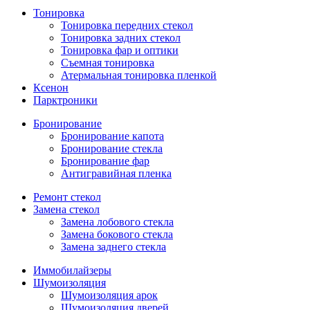
Тонировка
Тонировка передних стекол
Тонировка задних стекол
Тонировка фар и оптики
Съемная тонировка
Атермальная тонировка пленкой
Ксенон
Парктроники
Бронирование
Бронирование капота
Бронирование стекла
Бронирование фар
Антигравийная пленка
Ремонт стекол
Замена стекол
Замена лобового стекла
Замена бокового стекла
Замена заднего стекла
Иммобилайзеры
Шумоизоляция
Шумоизоляция арок
Шумоизоляция дверей