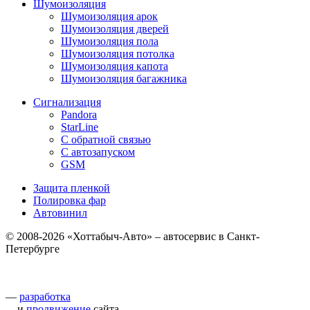
Шумоизоляция
Шумоизоляция арок
Шумоизоляция дверей
Шумоизоляция пола
Шумоизоляция потолка
Шумоизоляция капота
Шумоизоляция багажника
Сигнализация
Pandora
StarLine
С обратной связью
С автозапуском
GSM
Защита пленкой
Полировка фар
Автовинил
© 2008-2026 «Хоттабыч-Авто» – автосервис в Санкт-
Петербурге
—
разработка
и
продвижение
сайта