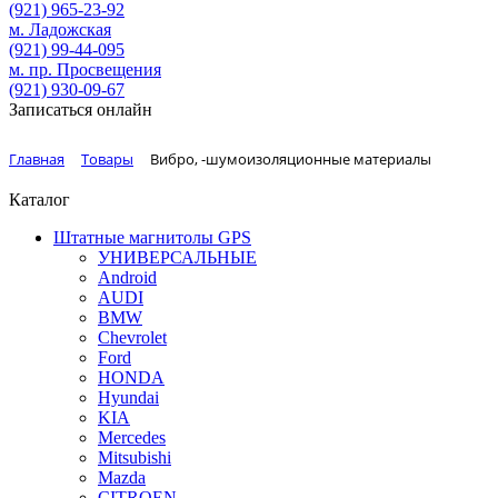
(921)
965-23-92
м. Ладожская
(921)
99-44-095
м. пр. Просвещения
(921)
930-09-67
Записаться онлайн
Главная
Товары
Вибро, -шумоизоляционные материалы
Каталог
Штатные магнитолы GPS
УНИВЕРСАЛЬНЫЕ
Android
AUDI
BMW
Chevrolet
Ford
HONDA
Hyundai
KIA
Mercedes
Mitsubishi
Mazda
CITROEN