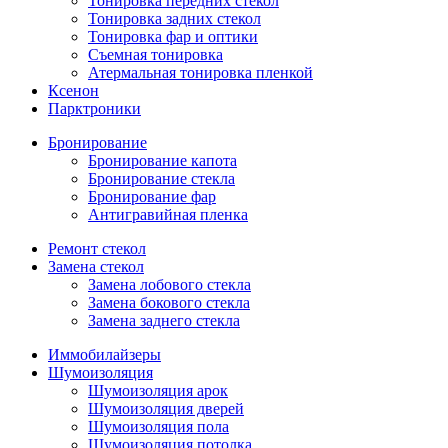
Тонировка передних стекол
Тонировка задних стекол
Тонировка фар и оптики
Съемная тонировка
Атермальная тонировка пленкой
Ксенон
Парктроники
Бронирование
Бронирование капота
Бронирование стекла
Бронирование фар
Антигравийная пленка
Ремонт стекол
Замена стекол
Замена лобового стекла
Замена бокового стекла
Замена заднего стекла
Иммобилайзеры
Шумоизоляция
Шумоизоляция арок
Шумоизоляция дверей
Шумоизоляция пола
Шумоизоляция потолка