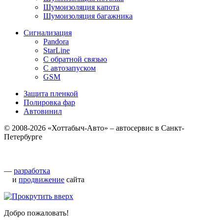
Шумоизоляция капота
Шумоизоляция багажника
Сигнализация
Pandora
StarLine
С обратной связью
С автозапуском
GSM
Защита пленкой
Полировка фар
Автовинил
© 2008-2026 «Хоттабыч-Авто» – автосервис в Санкт-
Петербурге
—
разработка
и
продвижение
сайта
Добро пожаловать!