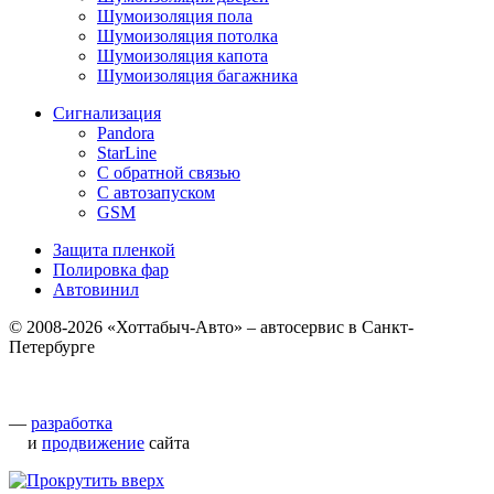
Шумоизоляция пола
Шумоизоляция потолка
Шумоизоляция капота
Шумоизоляция багажника
Сигнализация
Pandora
StarLine
С обратной связью
С автозапуском
GSM
Защита пленкой
Полировка фар
Автовинил
© 2008-2026 «Хоттабыч-Авто» – автосервис в Санкт-
Петербурге
—
разработка
и
продвижение
сайта