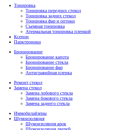
Тонировка
Тонировка передних стекол
Тонировка задних стекол
Тонировка фар и оптики
Съемная тонировка
Атермальная тонировка пленкой
Ксенон
Парктроники
Бронирование
Бронирование капота
Бронирование стекла
Бронирование фар
Антигравийная пленка
Ремонт стекол
Замена стекол
Замена лобового стекла
Замена бокового стекла
Замена заднего стекла
Иммобилайзеры
Шумоизоляция
Шумоизоляция арок
Шумоизоляция дверей