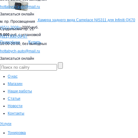
hottabych-auto@mail.ru
Записаться онлайн
Камера заднего вида Camplace NIS311 для Infiniti QX70
м. пр. Просвещения
(S51) 2008+
2000 руб.
Суздальский пр. 21
5 000
руб. с установкой
(921)
930-09-67
Купить
Подробнее
10:00-20:00,
без выходных
hottabych-auto@mail.ru
Записаться онлайн
О нас
Магазин
Наши работы
Статьи
Новости
Контакты
Услуги
Тонировка