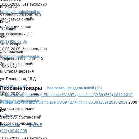
10:00-20:00,
без выходных
NTSC/PAL
hottabych-auto@mail.ru
Страна производитель
Записаться онлайн
Китай
м. Академическая
ТВ линий
ул. Обручевых, 3 Г
480
(921)
930 07 95
Угол обзора
10:00-20:00,
без выходных
170 градусов
hottabych-auto@mail.ru
Эффективных пикселей
Записаться онлайн
704 x 576
м. Старая Деревня
ул. Планерная, 15 Д
(921)
965 23 92
Похожие товары
Все товары раздела Infiniti (13)
10:00-20:00,
без выходных
hottabych-auto@mail.ru
Камера заднего вида Camplace SV-697 для Infiniti QX80 (Z62) 2013-2019
2000
Записаться онлайн
руб.
м. Ладожская
5 000
руб. с установкой
Шоссе революции, 86 Б
Купить
Подробнее
(921)
99 44 095
10:00-20:00,
без выходных