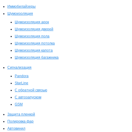
Иммобилайзеры
Шумоизоляция
Шумоизоляция арок
Шумоизоляция дверей
Шумоизоляция пола
Шумоизоляция потолка
Шумоизоляция капота
Шумоизоляция багажника
Сигнализация
Pandora
StarLine
С обратной связью
С автозапуском
GSM
Защита пленкой
Полировка фар
Автовинил