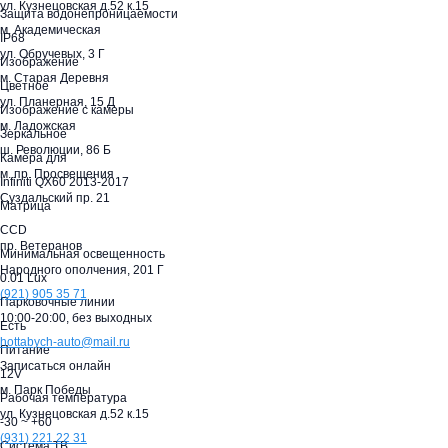
ул. Кузнецовская д.52 к.15
Защита водонепроницаемости
м. Академическая
IP68
ул. Обручевых, 3 Г
Изображение
м. Старая Деревня
Цветное
ул. Планерная, 15 Д
Изображение с камеры
м. Ладожская
Зеркальное
ш. Революции, 86 Б
Камера для
м. пр. Просвещения
Infiniti QX60 2013-2017
Суздальский пр. 21
Матрица
CCD
пр. Ветеранов
Минимальная освещенность
Народного ополчения, 201 Г
0.01 Lux
(921)
905 35 71
Парковочные линии
10:00-20:00,
без выходных
Есть
hottabych-auto@mail.ru
Питание
Записаться онлайн
12V
м. Парк Победы
Рабочая температура
ул. Кузнецовская д.52 к.15
-30 ~ +60
(931)
221 22 31
Система ТВ