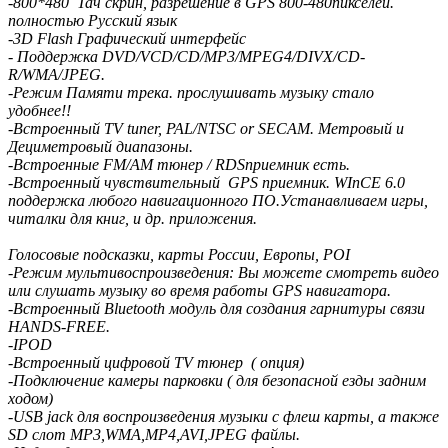
-800*480 Тач скрин, разрешение в GPS 800-480пикселей.
полностью Русский язык
-3D Flash Графический интерфейс
- Поддержка DVD/VCD/CD/MP3/MPEG4/DIVX/CD-
R/WMA/JPEG.
-Режим Памяти трека. прослушивать музыку стало
удобнее!!
-Встроенный TV tuner, PAL/NTSC or SECAМ. Метровый и
Дециметровый диапазоны.
-Встроенные FM/AM тюнер / RDSприемник есть.
-Встроенный чувствительный GPS приемник. WInCE 6.0
поддержка любого навигационного ПО.Устанавливаем игры,
читалки для книг, и др. приложения.
Голосовые подсказки, карты России, Европы, POI
-Режим мультивоспроизведения: Вы можете смотреть видео
или слушать музыку во время работы GPS навигатора.
-Встроенный Bluetooth модуль для создания гарнитуры связи
HANDS-FREE.
-IPOD
-Встроенный цифровой TV тюнер ( опция)
-Подключение камеры парковки ( для безопасной езды задним
ходом)
-USB jack для воспроизведения музыки с флеш карты, а также
SD слот MP3,WMA,MP4,AVI,JPEG файлы.