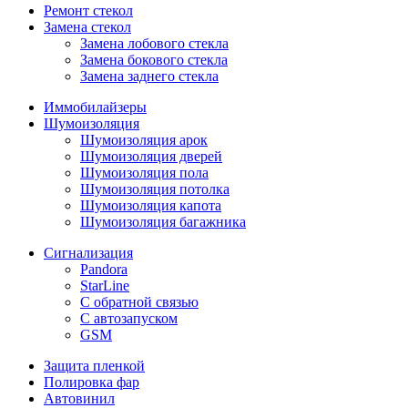
Ремонт стекол
Замена стекол
Замена лобового стекла
Замена бокового стекла
Замена заднего стекла
Иммобилайзеры
Шумоизоляция
Шумоизоляция арок
Шумоизоляция дверей
Шумоизоляция пола
Шумоизоляция потолка
Шумоизоляция капота
Шумоизоляция багажника
Сигнализация
Pandora
StarLine
С обратной связью
С автозапуском
GSM
Защита пленкой
Полировка фар
Автовинил