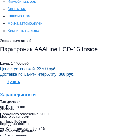
Иммобилайзеры
Автовинил
Шиномонтаж
Мойка автомобилей
Химчистка салона
Записаться онлайн
Парктроник AAALine LCD-16 Inside
Цена:
17700
руб.
Цена с установкой:
33700
руб.
Доставка по Санкт-Петербургу:
300 руб.
Купить
Характеристики
Тип дисплея
пр. Ветеранов
дисплей
Народного ополчения, 201 Г
Место установки
м. Парк Победы
передняя панель
ул. Кузнецовская д.52 к.15
Количество датчиков