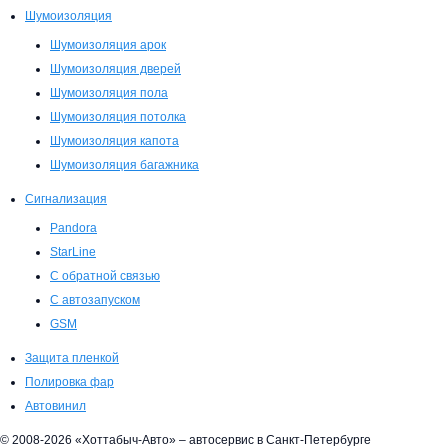
Шумоизоляция
Шумоизоляция арок
Шумоизоляция дверей
Шумоизоляция пола
Шумоизоляция потолка
Шумоизоляция капота
Шумоизоляция багажника
Сигнализация
Pandora
StarLine
С обратной связью
С автозапуском
GSM
Защита пленкой
Полировка фар
Автовинил
© 2008-2026 «Хоттабыч-Авто» – автосервис в Санкт-Петербурге