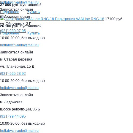
hottabych-auto@mail.ru
27 800
руб. с установкой
Записаться онлайн
Купить
Подробнее
м. Академическая
Парктроник AAALine RNG-18
17100 руб.
ул. Обручевых, 3 Г
26 100
руб. с установкой
(921)
930 07 95
Купить
Подробнее
10:00-20:00,
без выходных
hottabych-auto@mail.ru
Записаться онлайн
м. Старая Деревня
ул. Планерная, 15 Д
(921)
965 23 92
10:00-20:00,
без выходных
hottabych-auto@mail.ru
Записаться онлайн
м. Ладожская
Шоссе революции, 86 Б
(921)
99 44 095
10:00-20:00,
без выходных
hottabych-auto@mail.ru