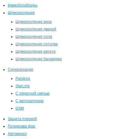
Иммобилайзеры
Шумоизоляция
Шумоизоляция арок
Шумоизоляция дверей
Шумоизоляция пола
Шумоизоляция потолка
Шумоизоляция капота
Шумоизоляция багажника
Сигнализация
Pandora
StarLine
С обратной связью
С автозапуском
GSM
Защита пленкой
Полировка фар
Автовинил