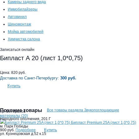
Камеры заднего вида
Иммобилайзеры
Автовинил
Шиномонтаж
Мойка автомобилей
Химчистка салона
Записаться онлайн
Бипласт А 20 (лист 1,0*0,75)
Цена:
820
руб.
Доставка по Санкт-Петербургу:
300 руб.
Купить
Похожие товары
Все товары раздела Звукопоглощающие
пр. Ветеранов
материалы (20)
Народного ополчения, 201 Г
Бипласт Premium 25A (лист 1,0*0,75)
м. Парк Победы
Купить
900 руб.
Подробнее
ул. Кузнецовская д.52 к.15