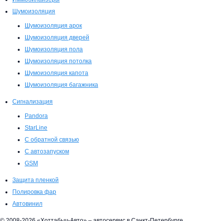
Шумоизоляция
Шумоизоляция арок
Шумоизоляция дверей
Шумоизоляция пола
Шумоизоляция потолка
Шумоизоляция капота
Шумоизоляция багажника
Сигнализация
Pandora
StarLine
С обратной связью
С автозапуском
GSM
Защита пленкой
Полировка фар
Автовинил
© 2008-2026 «Хоттабыч-Авто» – автосервис в Санкт-Петербурге