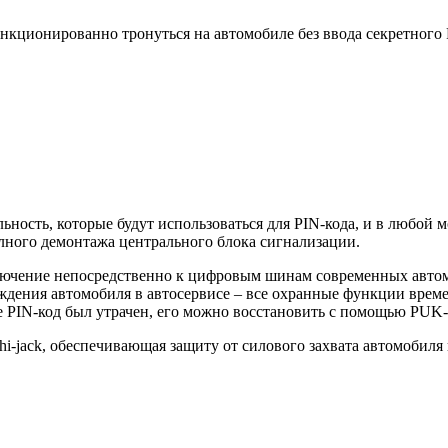
нкционированно тронуться на автомобиле без ввода секретного
ьность, которые будут использоваться для PIN-кода, и в любой 
олного демонтажа центрального блока сигнализации.
ючение непосредственно к цифровым шинам современных автом
ждения автомобиля в автосервисе – все охранные функции врем
е PIN-код был утрачен, его можно восстановить с помощью PUK-
hi-jack, обеспечивающая защиту от силового захвата автомобиля