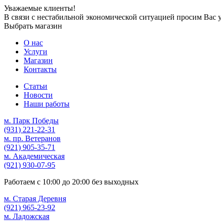
Уважаемые клиенты!
В связи с нестабильной экономической ситуацией просим Вас 
Выбрать магазин
О нас
Услуги
Магазин
Контакты
Статьи
Новости
Наши работы
м. Парк Победы
(931)
221-22-31
м. пр. Ветеранов
(921)
905-35-71
м. Академическая
(921)
930-07-95
Работаем с
10:00
до
20:00
без выходных
м. Старая Деревня
(921)
965-23-92
м. Ладожская