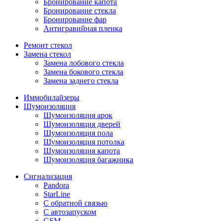
Бронирование капота
Бронирование стекла
Бронирование фар
Антигравийная пленка
Ремонт стекол
Замена стекол
Замена лобового стекла
Замена бокового стекла
Замена заднего стекла
Иммобилайзеры
Шумоизоляция
Шумоизоляция арок
Шумоизоляция дверей
Шумоизоляция пола
Шумоизоляция потолка
Шумоизоляция капота
Шумоизоляция багажника
Сигнализация
Pandora
StarLine
С обратной связью
С автозапуском
GSM