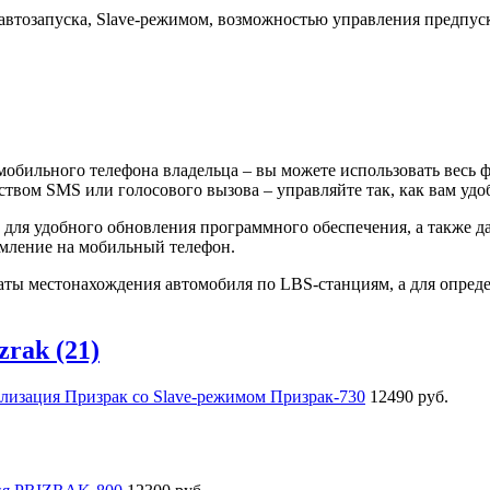
автозапуска, Slave-режимом, возможностью управления предпу
мобильного телефона владельца – вы можете использовать весь
ством SMS или голосового вызова – управляйте так, как вам удо
 для удобного обновления программного обеспечения, а также да
омление на мобильный телефон.
аты местонахождения автомобиля по LBS-станциям, а для опред
zrak (21)
лизация Призрак со Slave-режимом Призрак-730
12490 руб.