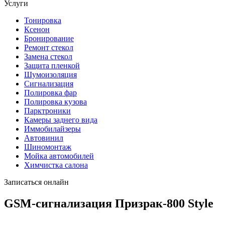
Услуги
Тонировка
Ксенон
Бронирование
Ремонт стекол
Замена стекол
Защита пленкой
Шумоизоляция
Сигнализация
Полировка фар
Полировка кузова
Парктроники
Камеры заднего вида
Иммобилайзеры
Автовинил
Шиномонтаж
Мойка автомобилей
Химчистка салона
Записаться онлайн
GSM-сигнализация Призрак-800 Style