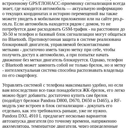
встроенному GPS/ГЛОНАСС-приемнику сигнализация всегда
знает, где находится автомобиль — актуальную информацию
о текущих координатах и историю перемещений вы также
можете увидеть в мобильном приложении или на сайте pro.p-
on.ru. Если автомобиль находится рядом с домом, то не
потребуется даже расходовать GSM-трафик - на расстоянии до
30-50 м телефон и базовый блок сигнализации могут общаться
по Bluetooth. Противоугонная защита в системе реализована
блокировкой двигателя, управляемой бесконтактными
метками - достаточно иметь такую метку при себе, чтобы
получить доступ к автомобилю, а при попытке начать
движение без метки двигатель блокируется. Однако, телефон
с Bluetooth может заменить собой не только брелок, но и метку
- интеллектуальная система способна распознавать владельца
по его смартфону.
Управлять системой с телефона максимально удобно, но если
вам впоследствии все-таки понадобится ЖК-брелок, его легко
можно будет добавить: достаточно купить сам брелок
(подойдут брелоки Pandora D800, D670, D650 и D465), а RF-
модуль уже встроен в блок сигнализации - докупать его
отдельно, как это требовалось раньше, уже не нужно.
Pandora DXL 4910 L предлагает несколько вариантов
автозапуска двигателя (по точному времени, напряжению
аккумулятора, температуре двигателя, через определенные