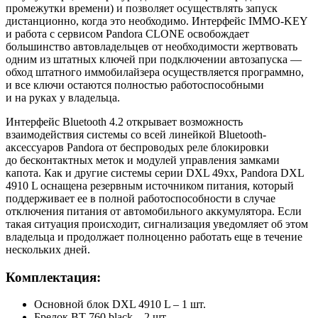
промежутки времени) и позволяет осуществлять запуск
дистанционно, когда это необходимо. Интерфейс IMMO-KEY
и работа с сервисом Pandora CLONE освобождает
большинство автовладельцев от необходимости жертвовать
одним из штатных ключей при подключении автозапуска —
обход штатного иммобилайзера осуществляется программно,
и все ключи остаются полностью работоспособными
и на руках у владельца.
Интерфейс Bluetooth 4.2 открывает возможность
взаимодействия системы со всей линейкой Bluetooth-
аксессуаров Pandora от беспроводых реле блокировки
до бесконтактных меток и модулей управления замками
капота. Как и другие системы серии DXL 49xx, Pandora DXL
4910 L оснащена резервным источником питания, который
поддерживает ее в полной работоспособности в случае
отключения питания от автомобильного аккумулятора. Если
такая ситуация происходит, сигнализация уведомляет об этом
владельца и продолжает полноценно работать еще в течение
нескольких дней.
Комплектация:
Основной блок DXL 4910 L – 1 шт.
Брелок BT-760 black – 2 шт.