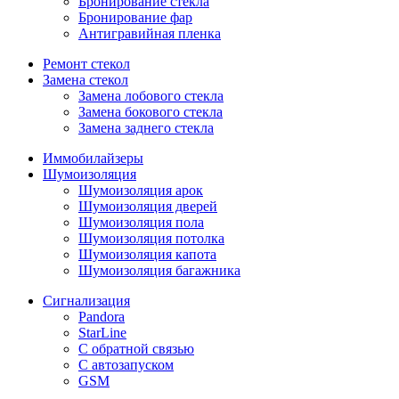
Бронирование стекла
Бронирование фар
Антигравийная пленка
Ремонт стекол
Замена стекол
Замена лобового стекла
Замена бокового стекла
Замена заднего стекла
Иммобилайзеры
Шумоизоляция
Шумоизоляция арок
Шумоизоляция дверей
Шумоизоляция пола
Шумоизоляция потолка
Шумоизоляция капота
Шумоизоляция багажника
Сигнализация
Pandora
StarLine
С обратной связью
С автозапуском
GSM