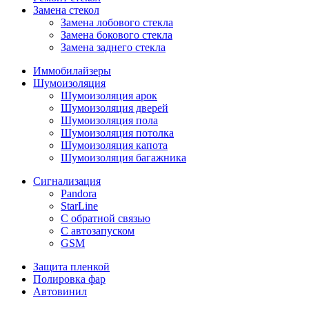
Замена стекол
Замена лобового стекла
Замена бокового стекла
Замена заднего стекла
Иммобилайзеры
Шумоизоляция
Шумоизоляция арок
Шумоизоляция дверей
Шумоизоляция пола
Шумоизоляция потолка
Шумоизоляция капота
Шумоизоляция багажника
Сигнализация
Pandora
StarLine
С обратной связью
С автозапуском
GSM
Защита пленкой
Полировка фар
Автовинил