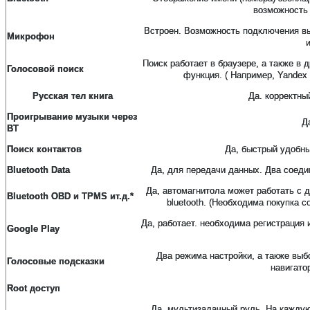
возможность 
Встроен. Возможность подключения в
Микрофон
Поиск работает в браузере, а также в
Голосовой поиск
функция. ( Например, Yandex
Русская тел книга
Да. корректны
Проигрывание музыки через
Д
BT
Поиск контактов
Да, быстрый удобны
Bluetooth Data
Да, для передачи данных. Два соеди
Да, автомагнитола может работать с 
Bluetooth OBD
и
TPMS
и
т
.
д
.*
bluetooth. (Необходима покупка 
Да, работает. необходима регистрация
Google Play
Два режима настройки, а также выб
Голосовые подсказки
навигат
Root доступ
Да, мультизадачный руль. На каждую