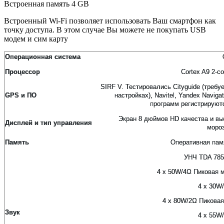
Встроенная память 4 GB
Встроенный Wi-Fi позволяет использовать Ваш смартфон как
точку доступа. В этом случае Вы можете не покупать USB
модем и сим карту
Операционная система
Процессор
Сortex A9 2-c
SIRF V. Тестировались Cityguide (требу
GPS и ПО
настройках), Navitel, Yandex Navig
программ регистрируютс
Экран 8 дюймов HD качества и вы
Дисплей и тип управления
мороз
Память
Оперативная пам
УНЧ TDA 785
4 x 50W/4Ω Пиковая 
4 x 30W
4 x 80W/2Ω Пиковая
Звук
4 x 55W