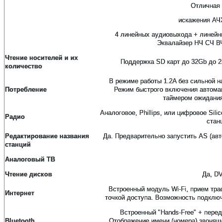
Отличная 
искажения АЧХ
4 линейных аудиовыхода + линейн
Эквалайзер НЧ СЧ ВЧ
Чтение носителей и их
Поддержка SD карт до 32Gb до 2
количество
В режиме работы 1.2A без сильной н
Потребление
Режим быстрого включения автома
таймером ожидания
Аналоговое, Phillips, или цифровое Si
Радио
стан
Редактирование названия
Да. Предварительно запустить AS (авт
станций
Аналоговый ТВ
Чтение дисков
Да, DV
Встроенный модуль Wi-Fi, прием тр
Интернет
точкой доступа. Возможность подклю
Встроенный "Hands-Free" + перед
Bluetooth
Отображение имени (номера) звоняще