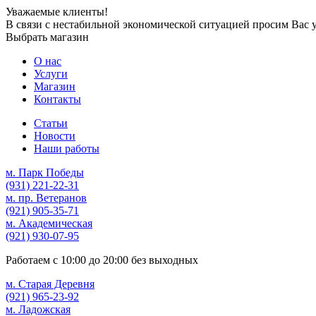
Уважаемые клиенты!
В связи с нестабильной экономической ситуацией просим Вас 
Выбрать магазин
О нас
Услуги
Магазин
Контакты
Статьи
Новости
Наши работы
м. Парк Победы
(931)
221-22-31
м. пр. Ветеранов
(921)
905-35-71
м. Академическая
(921)
930-07-95
Работаем с
10:00
до
20:00
без выходных
м. Старая Деревня
(921)
965-23-92
м. Ладожская