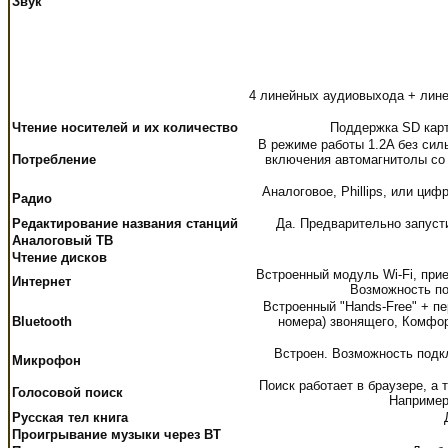
Звук
4 линейных аудиовыхода + лин
Чтение носителей и их количество
Поддержка SD карт
В режиме работы 1.2A без силь
Потребление
включения автомагнитолы со
Аналоговое, Phillips, или ци
Радио
Редактирование названия станций
Да. Предварительно запусти
Аналоговый ТВ
Чтение дисков
Встроенный модуль Wi-Fi, при
Интернет
Возможность по
Встроенный "Hands-Free" + п
Bluetooth
номера) звонящего, Комфор
Встроен. Возможность подк
Микрофон
Поиск работает в браузере, а
Голосовой поиск
Например,
Русская тел книга
Проигрывание музыки через BT