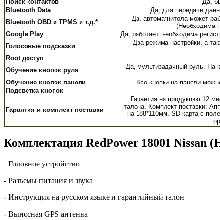
Поиск контактов
Да, б
Bluetooth Data
Да, для передачи данн
Да, автомагнитола может раб
Bluetooth OBD и TPMS и т.д.*
(Необходима п
Google Play
Да, работает. необходима регис
Два режима настройки, а т
Голосовые подсказки
Root доступ
Да, мультизадачный руль. На 
Обучение кнопок руля
Обучение кнопок панели
Все кнопки на панели можн
Подсветка кнопок
Гарантия на продукцию 12 ме
талона. Комплект поставки: Ап
Гарантия и комплект поставки
на 188*110мм. SD карта с пол
ор
Комплектация RedPower 18001 Nissan (Ни
- Головное устройство
- Разъемы питания и звука
- Инструкция на русском языке и гарантийный талон
- Выносная GPS антенна