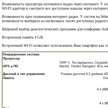
Возможность просмотра потокового видео через интернет. У с
WI-FI адаптер и смотрите все доступные каналы через интерне
Возможность прослушивания интернет радио. У систем на Win
возможность выбирать из нескольких тысяч доступных радиос
Широкий выбор диагностических программ для плаформы And
Встроенная память 4 GB
Встроенный Wi-Fi позволяет использовать Ваш смартфон как т
Операционная система
Процессор
SIRF V. Тестировались Cityguide
GPS и ПО
Navitel, Yandex Navigator. Все 
Дисплей и тип управления
Размер дисплея 6,5 дюймов HD 
Память
Оп
4 x 50
4 x 8