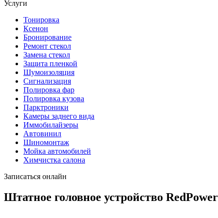
Услуги
Тонировка
Ксенон
Бронирование
Ремонт стекол
Замена стекол
Защита пленкой
Шумоизоляция
Сигнализация
Полировка фар
Полировка кузова
Парктроники
Камеры заднего вида
Иммобилайзеры
Автовинил
Шиномонтаж
Мойка автомобилей
Химчистка салона
Записаться онлайн
Штатное головное устройство RedPower 1