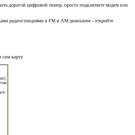
упать дорогой цифровой тюнер, просто подключите модем или
ными радиостанциями в FM и AM диапазоне - откройте
и сим карту
ах),
етом
uch