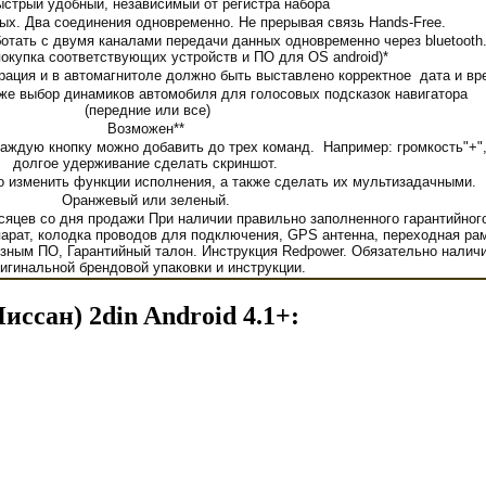
ыстрый удобный, независимый от регистра набора
ых. Два соединения одновременно. Не прерывая связь Hands-Free.
отать с двумя каналами передачи данных одновременно через bluetooth
окупка соответствующих устройств и ПО для OS android)*
трация и в автомагнитоле должно быть выставлено корректное дата и вр
акже выбор динамиков автомобиля для голосовых подсказок навигатора
(передние или все)
Возможен**
каждую кнопку можно добавить до трех команд. Например: громкость"+",
долгое удерживание сделать скриншот.
о изменить функции исполнения, а также сделать их мультизадачными.
Оранжевый или зеленый.
сяцев со дня продажи При наличии правильно заполненного гарантийног
парат, колодка проводов для подключения, GPS антенна, переходная ра
езным ПО, Гарантийный талон. Инструкция Redpower. Обязательно налич
игинальной брендовой упаковки и инструкции.
ссан) 2din Android 4.1+: