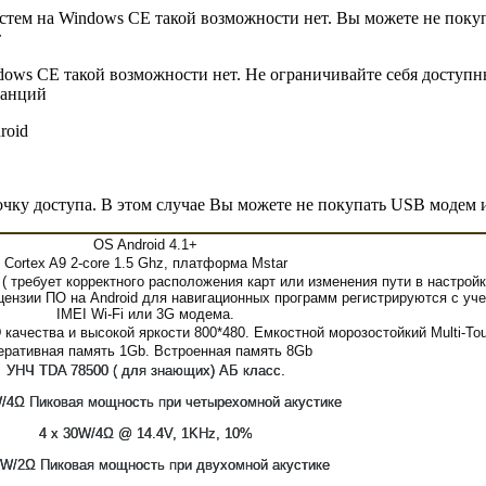
истем на Windows CE такой возможности нет. Вы можете не пок
т
dows CE такой возможности нет. Не ограничивайте себя доступ
танций
roid
очку доступа. В этом случае Вы можете не покупать USB модем 
OS Android 4.1+
Сortex A9 2-core 1.5 Ghz, платформа Mstar
 ( требует корректного расположения карт или изменения пути в настройк
лицензии ПО на Android для навигационных программ регистрируются с уч
IMEI Wi-Fi или 3G модема.
качества и высокой яркости 800*480. Емкостной морозостойкий Multi-To
еративная память 1Gb. Встроенная память 8Gb
УНЧ TDA 78500 ( для знающих) АБ класс.
W/4Ω Пиковая мощность при четырехомной акустике
4 x 30W/4Ω @ 14.4V, 1KHz, 10%
0W/2Ω Пиковая мощность при двухомной акустике