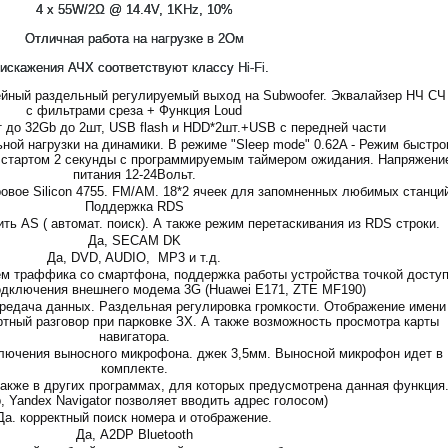
4 x 55W/2Ω @ 14.4V, 1KHz, 10%
Отличная работа на нагрузке в 2Ом
искажения АЧХ соответствуют классу Hi-Fi.
ейный раздельный регулируемый выход на Subwoofer. Эквалайзер НЧ СЧ
с фильтрами среза + Функция Loud
 до 32Gb до 2шт, USB flash и HDD*2шт.+USB с передней части
ной нагрузки на динамики. В режиме "Sleep mode" 0.62A - Режим быстро
 стартом 2 секунды с программируемым таймером ожидания. Напряжени
питания 12-24Вольт.
фровое Silicon 4755. FM/AM. 18*2 ячеек для запомненных любимых станци
Поддержка RDS
ть AS ( автомат. поиск). А также режим перетаскивания из RDS строки.
Да, SECAM DK
Да, DVD, AUDIO, MP3 и т.д.
ем траффика со смартфона, поддержка работы устройства точкой доступ
дключения внешнего модема 3G (Huawei E171, ZTE MF190)
ередача данных. Раздельная регулировка громкости. Отображение имени 
тный разговор при парковке ЗХ. А также возможность просмотра карты
навигатора.
лючения выносного микрофона. джек 3,5мм. Выносной микрофон идет в
комплекте.
 также в других программах, для которых предусмотрена данная функция.
 Yandex Navigator позволяет вводить адрес голосом)
Да. корректный поиск номера и отображение.
Да, A2DP Bluetooth