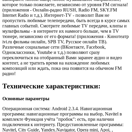
которое только пожелаете, независимо от уровня FM сигнала!
(приложения - Онлайн-радио RUSH, Radio FM, SKY.FM
Internet Radio и т.д.). Интернет-TV - позволит Вам не
пропустить любимые телепередачи, быть всегда в курсе самых
главных событий. Смотрите любимые TV передачи, клипы и
мультфильмы - в интернете их намного больше, чем в TV
тюнере, независимо от его формата! (приложения - Кинотеатр
ivi.ru фильмы онлайн, SPB TV, Русское онлайн ТВ).
Различные социальные сети (ВКонтакте, Facebook,
Одноклассники, Youtube и т.д.) позволяют сразу
переключиться на отобранный Вами заранее аудио и видео
контент, а не тратить время на нахождение любимых
композиций или ждать, пока она появится на обычном FM
радио!
Технические характеристики:
Основные параметры
Операционная система: Android 2.3.4. Навигационная
программа: навигационные программы на выбор, Navitel в
комплекте Функция учёта "пробок": есть, при наличии
подключения к интернету. Предустановленные программы:
Navitel, City Guide, Yandex.Navigator, Opera mini, Apoi, ,