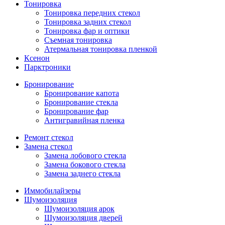
Тонировка
Тонировка передних стекол
Тонировка задних стекол
Тонировка фар и оптики
Съемная тонировка
Атермальная тонировка пленкой
Ксенон
Парктроники
Бронирование
Бронирование капота
Бронирование стекла
Бронирование фар
Антигравийная пленка
Ремонт стекол
Замена стекол
Замена лобового стекла
Замена бокового стекла
Замена заднего стекла
Иммобилайзеры
Шумоизоляция
Шумоизоляция арок
Шумоизоляция дверей