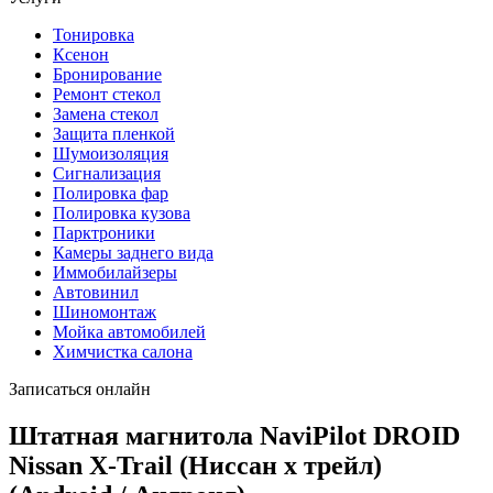
Тонировка
Ксенон
Бронирование
Ремонт стекол
Замена стекол
Защита пленкой
Шумоизоляция
Сигнализация
Полировка фар
Полировка кузова
Парктроники
Камеры заднего вида
Иммобилайзеры
Автовинил
Шиномонтаж
Мойка автомобилей
Химчистка салона
Записаться онлайн
Штатная магнитола NaviPilot DROID
Nissan X-Trail (Ниссан х трейл)