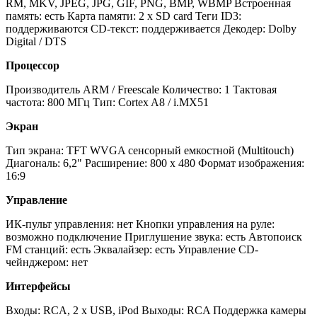
RM, MKV, JPEG, JPG, GIF, PNG, BMP, WBMP Встроенная
память: есть Карта памяти: 2 x SD card Теги ID3:
поддерживаются CD-текст: поддерживается Декодер: Dolby
Digital / DTS
Процессор
Производитель ARM / Freescale Количество: 1 Тактовая
частота: 800 МГц Тип: Cortex A8 / i.MX51
Экран
Тип экрана: TFT WVGA сенсорный емкостной (Multitouch)
Диагональ: 6,2" Расширение: 800 х 480 Формат изображения:
16:9
Управление
ИК-пульт управления: нет Кнопки управления на руле:
возможно подключение Приглушение звука: есть Автопоиск
FM станций: есть Эквалайзер: есть Управление CD-
чейнджером: нет
Интерфейсы
Входы: RCA, 2 x USB, iPod Выходы: RCA Поддержка камеры