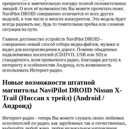
превратится в замечательную поездку полной положительных
эмоций. О всех её возможностях Вы можете прочитать ниже.
NaviPilot DROID совершенно отличается от всех других
моделей, в том числе и многих конкурентов. Эта модель будет
всегда радовать вас, будь то томительная пробка или сложная
ситуация на пути.
Главное достоинство устройств NaviPilot DROID -
совершенно новый способ отбора медиа-файлов, музыки и
видео для воспроизведения в дороге. Помимо обыденных
подключаемых носителей (CD/DVD, USB или SD) и
стандартного, всем привычного радио, благодаря доступу к
интернету и особенностям Андроид, есть возможность
использовать Интернет-радио.
Новые возможности штатной
магнитолы NaviPilot DROID Nissan X-
Trail (Ниссан х трейл) (Android /
Андроид)
Интернет-радио - теперь Вы можете слушать своих любимых
исполнителей по радио, как зарубежных так и отечественных,
выбирайте любой жанр, любое музыкальное направление,