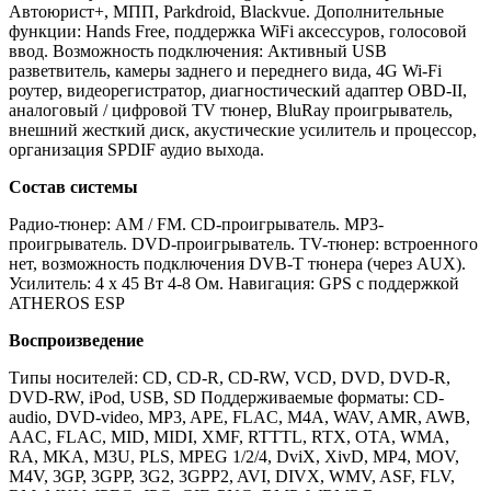
Автоюрист+, МПП, Parkdroid, Blackvue. Дополнительные
функции: Hands Free, поддержка WiFi аксессуров, голосовой
ввод. Возможность подключения: Активный USB
разветвитель, камеры заднего и переднего вида, 4G Wi-Fi
роутер, видеорегистратор, диагностический адаптер OBD-II,
аналоговый / цифровой TV тюнер, BluRay проигрыватель,
внешний жесткий диск, акустические усилитель и процессор,
организация SPDIF аудио выхода.
Состав системы
Радио-тюнер: AM / FM. CD-проигрыватель. MP3-
проигрыватель. DVD-проигрыватель. TV-тюнер: встроенного
нет, возможность подключения DVB-T тюнера (через AUX).
Усилитель: 4 х 45 Вт 4-8 Ом. Навигация: GPS с поддержкой
ATHEROS ESP
Воспроизведение
Типы носителей: CD, CD-R, CD-RW, VCD, DVD, DVD-R,
DVD-RW, iPod, USB, SD Поддерживаемые форматы: CD-
audio, DVD-video, MP3, APE, FLAC, M4A, WAV, AMR, AWB,
AAC, FLAC, MID, MIDI, XMF, RTTTL, RTX, OTA, WMA,
RA, MKA, M3U, PLS, MPEG 1/2/4, DviX, XivD, MP4, MOV,
M4V, 3GP, 3GPP, 3G2, 3GPP2, AVI, DIVX, WMV, ASF, FLV,