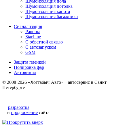
Шумоизоляция пола
Шумоизоляция потолка
Шумоизоляция капота
Шумоизоляция багажника
Сигнализация
Pandora
StarLine
С обратной связью
С автозапуском
GSM
Защита пленкой
Полировка фар
Автовинил
© 2008-2026 «Хоттабыч-Авто» – автосервис в Санкт-
Петербурге
—
разработка
и
продвижение
сайта