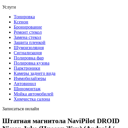
Услуги
Тонировка
Ксенон
Бронирование
Ремонт стекол
Замена стекол
Защита пленкой
Шумоизоляция
Сигнализация
Полировка фар
Полировка кузова
Парктроники
Камеры заднего вида
Иммобилайзеры
Автовинил
Шиномонтаж
Мойка автомобилей
Химчистка салона
Записаться онлайн
Штатная магнитола NaviPilot DROID