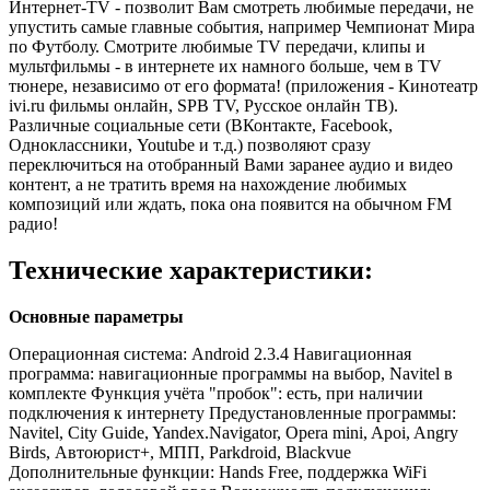
Интернет-TV - позволит Вам смотреть любимые передачи, не
упустить самые главные события, например Чемпионат Мира
по Футболу. Смотрите любимые TV передачи, клипы и
мультфильмы - в интернете их намного больше, чем в TV
тюнере, независимо от его формата! (приложения - Кинотеатр
ivi.ru фильмы онлайн, SPB TV, Русское онлайн ТВ).
Различные социальные сети (ВКонтакте, Facebook,
Одноклассники, Youtube и т.д.) позволяют сразу
переключиться на отобранный Вами заранее аудио и видео
контент, а не тратить время на нахождение любимых
композиций или ждать, пока она появится на обычном FM
радио!
Технические характеристики:
Основные параметры
Операционная система: Android 2.3.4 Навигационная
программа: навигационные программы на выбор, Navitel в
комплекте Функция учёта "пробок": есть, при наличии
подключения к интернету Предустановленные программы:
Navitel, City Guide, Yandex.Navigator, Opera mini, Apoi, Angry
Birds, Автоюрист+, МПП, Parkdroid, Blackvue
Дополнительные функции: Hands Free, поддержка WiFi