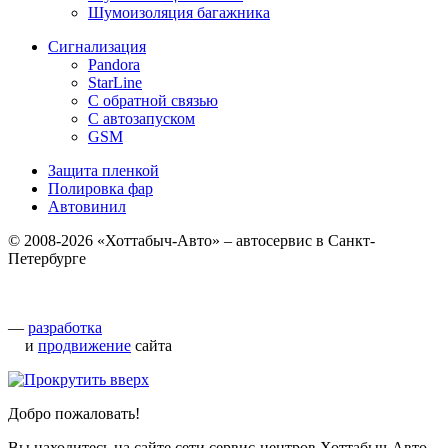
Шумоизоляция багажника
Сигнализация
Pandora
StarLine
С обратной связью
С автозапуском
GSM
Защита пленкой
Полировка фар
Автовинил
© 2008-2026 «Хоттабыч-Авто» – автосервис в Санкт-
Петербурге
—
разработка
и
продвижение
сайта
Добро пожаловать!
Вы находитесь на сайте сети сервис-центров Хоттабыч-Авто.