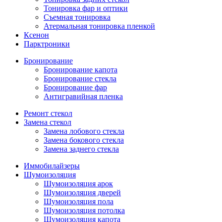
Тонировка фар и оптики
Съемная тонировка
Атермальная тонировка пленкой
Ксенон
Парктроники
Бронирование
Бронирование капота
Бронирование стекла
Бронирование фар
Антигравийная пленка
Ремонт стекол
Замена стекол
Замена лобового стекла
Замена бокового стекла
Замена заднего стекла
Иммобилайзеры
Шумоизоляция
Шумоизоляция арок
Шумоизоляция дверей
Шумоизоляция пола
Шумоизоляция потолка
Шумоизоляция капота