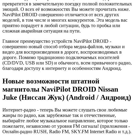
превратится в замечательную поездку полной положительных
эмоций. О всех её возможностях Вы можете прочитать ниже.
NaviPilot DROID совершенно отличается от всех других
моделей, в том числе и многих конкурентов. Эта модель вас
приятно порадует в любой ситуации, будь то пробка или
сложная аварийная ситуация на пути.
Главное преимущество устройств NaviPilot DROID -
совершенно новый способ отбора медиа-файлов, музыки и
видео для воспроизведения в дороге, воспроизводимых в
дороге. Помимо традиционно подключаемых носителей
(CD/DVD, USB или SD) и обычного, всем привычного радио,
благодаря доступу к интернету и особенностям Андроид.
Новые возможности штатной
магнитолы NaviPilot DROID Nissan
Juke (Ниссан Жук) (Android / Андроид)
Интернет-радио - теперь Вы можете слушать свои любимые
жанры по радио, как зарубежные так и отечественные,
выбирайте любое музыкальное направление, которое только
пожелаете, независимо от уровня FM сигнала! (приложения -
Онлайн-радио RUSH, Radio FM, SKY.FM Internet Radio и т.д.).