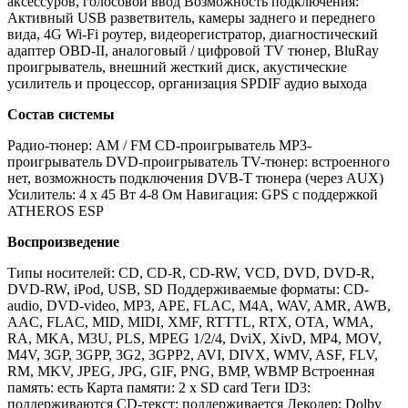
аксессуров, голосовой ввод Возможность подключения:
Активный USB разветвитель, камеры заднего и переднего
вида, 4G Wi-Fi роутер, видеорегистратор, диагностический
адаптер OBD-II, аналоговый / цифровой TV тюнер, BluRay
проигрыватель, внешний жесткий диск, акустические
усилитель и процессор, организация SPDIF аудио выхода
Состав системы
Радио-тюнер: AM / FM CD-проигрыватель MP3-
проигрыватель DVD-проигрыватель TV-тюнер: встроенного
нет, возможность подключения DVB-T тюнера (через AUX)
Усилитель: 4 х 45 Вт 4-8 Ом Навигация: GPS с поддержкой
ATHEROS ESP
Воспроизведение
Типы носителей: CD, CD-R, CD-RW, VCD, DVD, DVD-R,
DVD-RW, iPod, USB, SD Поддерживаемые форматы: CD-
audio, DVD-video, MP3, APE, FLAC, M4A, WAV, AMR, AWB,
AAC, FLAC, MID, MIDI, XMF, RTTTL, RTX, OTA, WMA,
RA, MKA, M3U, PLS, MPEG 1/2/4, DviX, XivD, MP4, MOV,
M4V, 3GP, 3GPP, 3G2, 3GPP2, AVI, DIVX, WMV, ASF, FLV,
RM, MKV, JPEG, JPG, GIF, PNG, BMP, WBMP Встроенная
память: есть Карта памяти: 2 x SD card Теги ID3:
поддерживаются CD-текст: поддерживается Декодер: Dolby