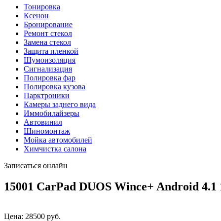
Тонировка
Ксенон
Бронирование
Ремонт стекол
Замена стекол
Защита пленкой
Шумоизоляция
Сигнализация
Полировка фар
Полировка кузова
Парктроники
Камеры заднего вида
Иммобилайзеры
Автовинил
Шиномонтаж
Мойка автомобилей
Химчистка салона
Записаться онлайн
15001 CarPad DUOS Wince+ Android 4.1 
Цена:
28500
руб.