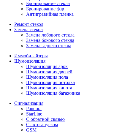
Бронирование стекла
Бронирование фар
Антигравийная пленка
Ремонт стекол
Замена стекол
Замена лобового стекла
Замена бокового стекла
Замена заднего стекла
Иммобилайзеры
Шумоизоляция
Шумоизоляция арок
Шумоизоляция дверей
Шумоизоляция пола
Шумоизоляция потолка
Шумоизоляция капота
Шумоизоляция багажника
Сигнализация
Pandora
StarLine
С обратной связью
С автозапуском
GSM