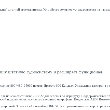
мены) штатной автомагнитолы. Устройство головное устанавливается на панел
ашу штатную аудиосистему и расширяет функционал.
ение 800*480 65000 цветов. Яркость 600 Канделл. Управление тачскрин ( ре
в для поиска спутников GPS и 22 для ведения по маршруту. Поддерживаемый 
жкой подключения пассивного внешнего микрофона. Поддержка A2DP Возможно
улировкой. 3 полосный эквалайзер ВЧ СЧ НЧ с применением фильтров среза на 