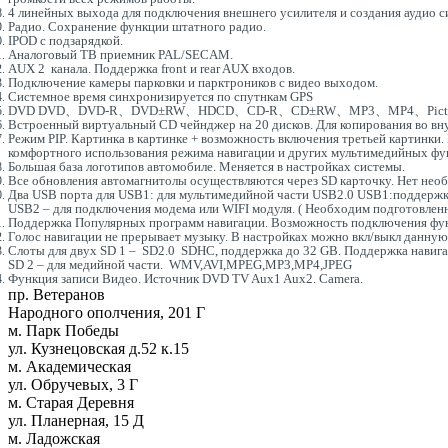
4 линейных выхода для подключения внешнего усилителя и создания аудио с
Радио. Сохранение функции штатного радио.
IPOD с подзарядкой.
Аналоговый ТВ приемник PAL/SECAM.
AUX 2 канала. Поддержка front и rear AUX входов.
Подключение камеры парковки и парктроников с видео выходом.
Системное время синхронизируется по спутнкам GPS
DVD DVD、DVD-R、DVD±RW、HDCD、CD-R、CD±RW、MP3、MP4、Pic
Встроенный виртуальный CD чейнджер на 20 дисков. Для копирования во вн
Режим PIP. Картинка в картинке + возможность включения третьей картинки. 
комфортного использования режима навигации и других мультимедийных фу
Большая база логотипов автомобиле. Меняется в настройках системы.
Все обновления автомагнитолы осуществляются через SD карточку. Нет нео
Два USB порта для USB1: для мультимедийной части USB2.0 USB1:подде
USB2 – для подключения модема или WIFI модуля. ( Необходим подготовлен
Поддержка Популярных программ навигации. Возможность подключения функц
Голос навигации не прерывает музыку. В настройках можно вкл/выкл данну
Слоты для двух SD 1 – SD2.0 SDHC, поддержка до 32 GB. Поддержка навиг
SD 2 – для медийной части. WMV,AVI,MPEG,MP3,MP4,JPEG
Функция записи Видео. Источник DVD TV Aux1 Aux2. Camera.
пр. Ветеранов
Народного ополчения, 201 Г
м. Парк Победы
ул. Кузнецовская д.52 к.15
м. Академическая
ул. Обручевых, 3 Г
м. Старая Деревня
ул. Планерная, 15 Д
м. Ладожская