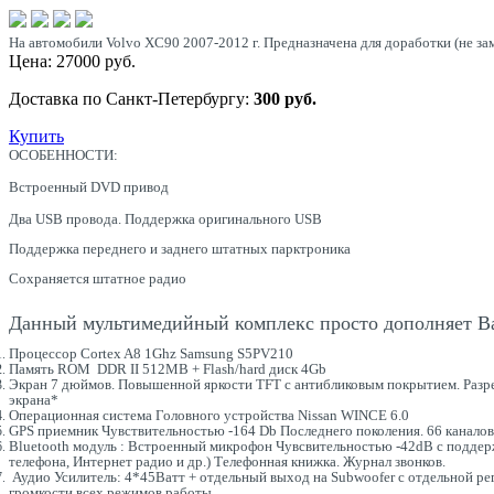
На автомобили Volvo XC90 2007-2012 г. Предназначена для доработки (не за
Цена:
27000
руб.
Доставка по Санкт-Петербургу:
300 руб.
Купить
ОСОБЕННОСТИ:
Встроенный DVD привод
Два USB провода. Поддержка оригинального USB
Поддержка переднего и заднего штатных парктроника
Сохраняется штатное радио
Данный мультимедийный комплекс просто дополняет В
Процессор Cortex A8 1Ghz Samsung S5PV210
Память ROM DDR II 512MB + Flash/hard диск 4Gb
Экран 7 дюймов. Повышенной яркости TFT с антибликовым покрытием. Разреш
экрана*
Операционная система Головного устройства Nissan WINCE 6.0
GPS приемник Чувствительностью -164 Db Последнего поколения. 66 канало
Bluetooth модуль : Встроенный микрофон Чувсвительностью -42dB с поддер
телефона, Интернет радио и др.) Телефонная книжка. Журнал звонков.
Аудио Усилитель: 4*45Ватт + отдельный выход на Subwoofer с отдельной рег
громкости всех режимов работы.