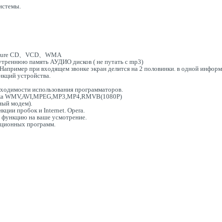
истемы.
ture CD、VCD、WMA
утреннюю память АУДИО дисков ( не путать с mp3)
Например при входящем звонке экран делится на 2 половинки. в одной информа
нкций устройства.
бходимости использования программаторов.
ржка WMV,AVI,MPEG,MP3,MP4,RMVB(1080P)
ный модем).
ии пробок и Internet. Opera.
ю функцию на ваше усмотрение.
ационных программ.