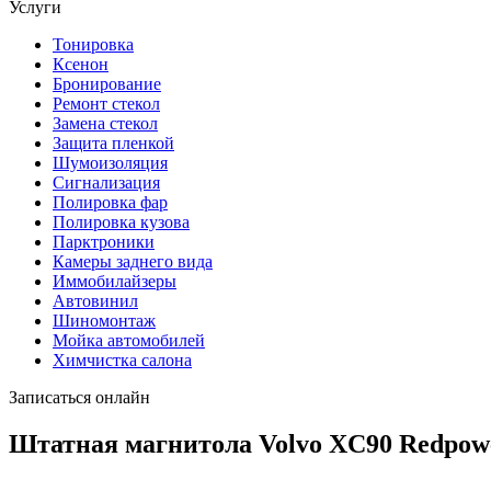
Услуги
Тонировка
Ксенон
Бронирование
Ремонт стекол
Замена стекол
Защита пленкой
Шумоизоляция
Сигнализация
Полировка фар
Полировка кузова
Парктроники
Камеры заднего вида
Иммобилайзеры
Автовинил
Шиномонтаж
Мойка автомобилей
Химчистка салона
Записаться онлайн
Штатная магнитола Volvo XC90 Redpow