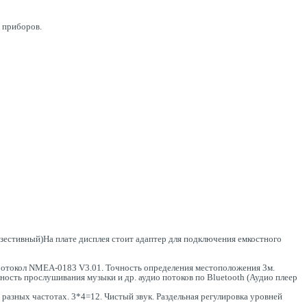
ь приборов.
зестивный)На плате дисплея стоит адаптер для подключения емкостного
протокол NMEA-0183 V3.01. Точность определения местоположения 3м.
сть прослушивания музыки и др. аудио потоков по Bluetooth (Аудио плеер
разных частотах. 3*4=12. Чистый звук. Раздельная регулировка уровней