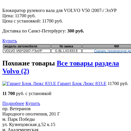
Блокиратор рулевого вала для VOLVO V50 /2007-/ ЭлУР
Цена:
11700
руб.
Цена с установкой:
11700
руб.
Доставка по Санкт-Петербургу:
300 руб.
Купить
модель автомобиля
№ замка
ФИ
VOLVO V50*/2007-/*ЭлУР
G.BL.LX3.833.E
Скачать техническую д
Похожие товары
Все товары раздела
Volvo (2)
Гарант Блок Люкс 833.E
11700 руб.
11 700
руб. с установкой
Подробнее
Купить
пр. Ветеранов
Народного ополчения, 201 Г
м. Парк Победы
ул. Кузнецовская д.52 к.15
м. Академическая