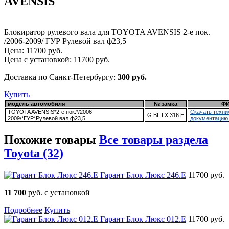
AVENSIS
Блокиратор рулевого вала для TOYOTA AVENSIS 2-е пок.
/2006-2009/ ГУР Рулевой вал ф23,5
Цена:
11700
руб.
Цена с установкой:
11700
руб.
Доставка по Санкт-Петербургу:
300 руб.
Купить
модель автомобиля
№ замка
Ф
TOYOTA AVENSIS*2-е пок.*/2006-
Скачать техни
G.BL.LX.316.E
2009/*ГУР*Рулевой вал ф23,5
документацию
Похожие товары
Все товары раздела
Toyota (32)
Гарант Блок Люкс 246.E
11700 руб.
11 700
руб. с установкой
Подробнее
Купить
Гарант Блок Люкс 012.E
11700 руб.