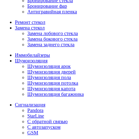
Бронирование стекла
Бронирование фар
Антигравийная пленка
Ремонт стекол
Замена стекол
Замена лобового стекла
Замена бокового стекла
Замена заднего стекла
Иммобилайзеры
Шумоизоляция
Шумоизоляция арок
Шумоизоляция дверей
Шумоизоляция пола
Шумоизоляция потолка
Шумоизоляция капота
Шумоизоляция багажника
Сигнализация
Pandora
StarLine
С обратной связью
С автозапуском
GSM