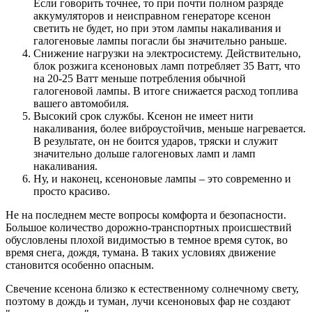
Если говорить точнее, то при почти полном разряде
аккумуляторов и неисправном генераторе ксенон
светить не будет, но при этом лампы накаливания и
галогеновые лампы погасли бы значительно раньше.
Снижение нагрузки на электросистему. Действительно,
блок розжига ксеноновых ламп потребляет 35 Ватт, что
на 20-25 Ватт меньше потребления обычной
галогеновой лампы. В итоге снижается расход топлива
вашего автомобиля.
Высокий срок службы. Ксенон не имеет нити
накаливания, более виброустойчив, меньше нагревается.
В результате, он не боится ударов, тряски и служит
значительно дольше галогеновых ламп и ламп
накаливания.
Ну, и наконец, ксеноновые лампы – это современно и
просто красиво.
Не на последнем месте вопросы комфорта и безопасности.
Большое количество дорожно-транспортных происшествий
обусловлены плохой видимостью в темное время суток, во
время снега, дождя, тумана. В таких условиях движение
становится особенно опасным.
Свечение ксенона близко к естественному солнечному свету,
поэтому в дождь и туман, лучи ксеноновых фар не создают