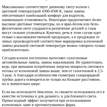
Максимально соответствует дневному свету ксенон с
цветовой температурой 4300-4500 К, такие лампы
обеспечивают наибольший комфорт для водителя,
наименьшую утомляемость. Некоторые предпочитают более
высокие цветовые температуры, но в ярко-белом или бело-
фиолетовом свете ухудшается различение деталей и глаза
могут сильнее утомляться. Конечно, речь в этом случае идет
только о высококачественной продукции, а в продукции от
левых производителей соответствие маркировки ксеноновой
лампы реальной световой температуре можно говорить только
приблизительно.
Сегодня ксенон постепенно вытесняет галогеновые
автомобильные лампы, лампы накаливания. Не удивительно,
ведь. при меньшем потреблении энергии мощность светового
потока от ксеноновой лампы выше, чем от галогеновой в 2,5-
3 раза. А благодаря особенностям геометрии газоразрядной
трубки дорога освещается не только на большее расстояние,
но и значительно шире.
Если вы используете биксенон, то сможете использовать его в
качестве источника и для дальнего, и для ближнего света.
Превосходный эффект получается при использовании
ксеноновых ламп в противотуманных фарах.