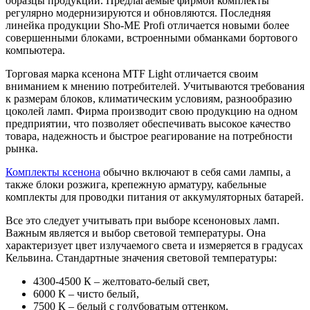
образцы продукции. Предлагаемые фирмой комплекты
регулярно модернизируются и обновляются. Последняя
линейка продукции Sho-ME Profi отличается новыми более
совершенными блоками, встроенными обманками бортового
компьютера.
Торговая марка ксенона MTF Light отличается своим
вниманием к мнению потребителей. Учитываются требования
к размерам блоков, климатическим условиям, разнообразию
цоколей ламп. Фирма производит свою продукцию на одном
предприятии, что позволяет обеспечивать высокое качество
товара, надежность и быстрое реагирование на потребности
рынка.
Комплекты ксенона
обычно включают в себя сами лампы, а
также блоки розжига, крепежную арматуру, кабельные
комплекты для проводки питания от аккумуляторных батарей.
Все это следует учитывать при выборе ксеноновых ламп.
Важным является и выбор световой температуры. Она
характеризует цвет излучаемого света и измеряется в градусах
Кельвина. Стандартные значения световой температуры:
4300-4500 К – желтовато-белый свет,
6000 К – чисто белый,
7500 К – белый с голубоватым оттенком.