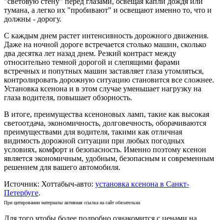
"световую стену" перед глазами, освещая капли дождя или
тумана, а легко их "пробивают" и освещают именно то, что и
должны - дорогу.
С каждым днем растет интенсивность дорожного движения.
Даже на ночной дороге встречается столько машин, сколько
два десятка лет назад днем. Резкий контраст между
относительно темной дорогой и слепящими фарами
встречных и попутных машин заставляет глаза утомляться,
контролировать дорожную ситуацию становится все сложнее.
Установка ксенона и в этом случае уменьшает нагрузку на
глаза водителя, повышает обзорность.
В итоге, преимущества ксеноновых ламп, такие как высокая
светоотдача, экономичность, долговечность, оборачиваются
преимуществами для водителя, такими как отличная
видимость дорожной ситуации при любых погодных
условиях, комфорт и безопасность. Именно поэтому ксенон
является экономичным, удобным, безопасным и современным
решением для вашего автомобиля.
Источник: Хоттабыч-авто:
установка ксенона в Санкт-
Петербуге
.
При цитировании материалы активная ссылка на сайт обязательна
Для того чтобы более подробно ознакомится с ценами на