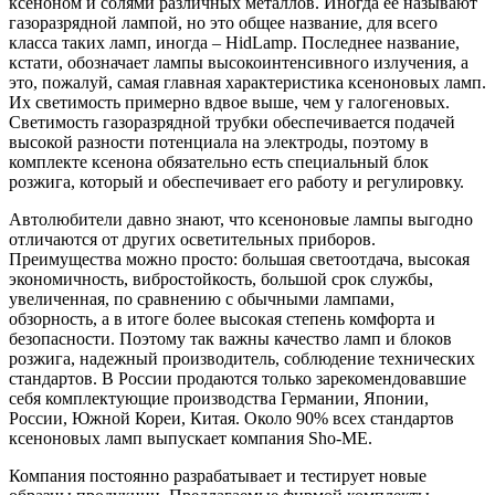
ксеноном и солями различных металлов. Иногда ее называют
газоразрядной лампой, но это общее название, для всего
класса таких ламп, иногда – HidLamp. Последнее название,
кстати, обозначает лампы высокоинтенсивного излучения, а
это, пожалуй, самая главная характеристика ксеноновых ламп.
Их светимость примерно вдвое выше, чем у галогеновых.
Светимость газоразрядной трубки обеспечивается подачей
высокой разности потенциала на электроды, поэтому в
комплекте ксенона обязательно есть специальный блок
розжига, который и обеспечивает его работу и регулировку.
Автолюбители давно знают, что ксеноновые лампы выгодно
отличаются от других осветительных приборов.
Преимущества можно просто: большая светоотдача, высокая
экономичность, вибростойкость, большой срок службы,
увеличенная, по сравнению с обычными лампами,
обзорность, а в итоге более высокая степень комфорта и
безопасности. Поэтому так важны качество ламп и блоков
розжига, надежный производитель, соблюдение технических
стандартов. В России продаются только зарекомендовавшие
себя комплектующие производства Германии, Японии,
России, Южной Кореи, Китая. Около 90% всех стандартов
ксеноновых ламп выпускает компания Sho-ME.
Компания постоянно разрабатывает и тестирует новые