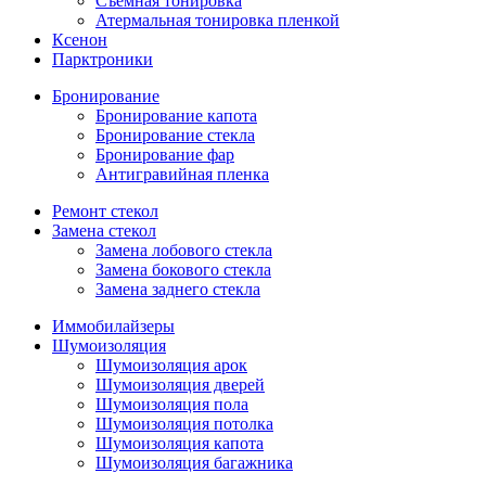
Съемная тонировка
Атермальная тонировка пленкой
Ксенон
Парктроники
Бронирование
Бронирование капота
Бронирование стекла
Бронирование фар
Антигравийная пленка
Ремонт стекол
Замена стекол
Замена лобового стекла
Замена бокового стекла
Замена заднего стекла
Иммобилайзеры
Шумоизоляция
Шумоизоляция арок
Шумоизоляция дверей
Шумоизоляция пола
Шумоизоляция потолка
Шумоизоляция капота
Шумоизоляция багажника