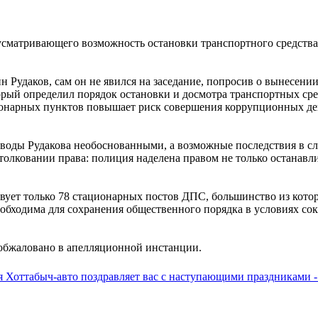
сматривающего возможность остановки транспортного средства
 Рудаков, сам он не явился на заседание, попросив о вынесени
орый определил порядок остановки и досмотра транспортных сре
ционарных пунктов повышает риск совершения коррупционных де
оводы Рудакова необоснованными, а возможные последствия в сл
лковании права: полиция наделена правом не только останавлив
вует только 78 стационарных постов ДПС, большинство из кото
обходима для сохранения общественного порядка в условиях сок
 обжаловано в апелляционной инстанции.
 Хоттабыч-авто поздравляет вас с наступающими праздниками 