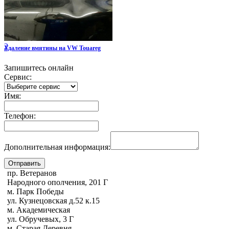
2
Удаление вмятины на VW Touareg
Запишитесь онлайн
Сервис:
Имя:
Телефон:
Дополнительная информация:
пр. Ветеранов
Народного ополчения, 201 Г
м. Парк Победы
ул. Кузнецовская д.52 к.15
м. Академическая
ул. Обручевых, 3 Г
м. Старая Деревня