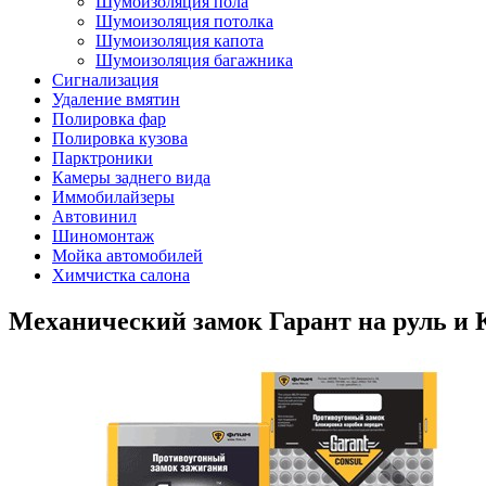
Шумоизоляция пола
Шумоизоляция потолка
Шумоизоляция капота
Шумоизоляция багажника
Сигнализация
Удаление вмятин
Полировка фар
Полировка кузова
Парктроники
Камеры заднего вида
Иммобилайзеры
Автовинил
Шиномонтаж
Мойка автомобилей
Химчистка салона
Механический замок Гарант на руль и