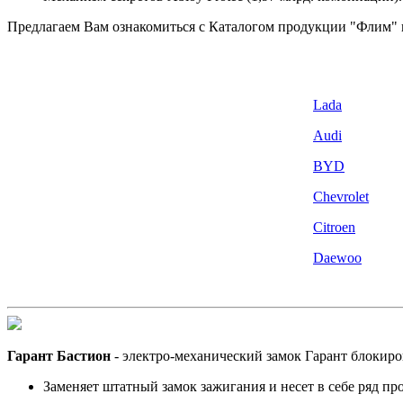
Предлагаем Вам ознакомиться с
Каталогом
продукции "Флим" и
Lada
Audi
BYD
Chevrolet
Citroen
Daewoo
Гарант Бастион
- электро-механический замок Гарант блокиро
Заменяет штатный замок зажигания и несет в себе ряд п