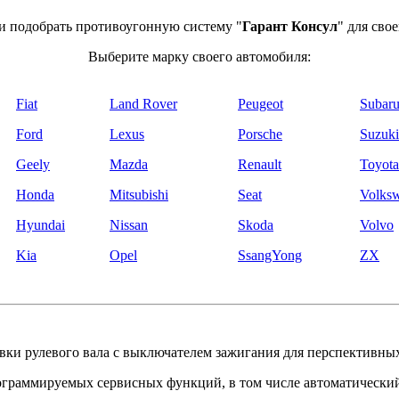
 подобрать противоугонную систему "
Гарант Консул
" для сво
Выберите марку своего автомобиля:
Fiat
Land Rover
Peugeot
Subar
Ford
Lexus
Porsche
Suzuki
Geely
Mazda
Renault
Toyota
Honda
Mitsubishi
Seat
Volks
Hyundai
Nissan
Skoda
Volvo
Kia
Opel
SsangYong
ZX
вки рулевого вала с выключателем зажигания для перспективных
рограммируемых сервисных функций, в том числе автоматический