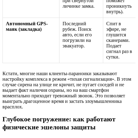
при свернутой
поможет
личинке замка.
проникнуть
внутрь).
Автономный GPS-
Последний
Спит в
маяк (закладка)
рубеж. Поиск
эфире, не
авто, если его
глушится
погрузили на
сканерами.
эвакуатор.
Подает
сигнал раз в
сутки.
Кстати, многие наши клиенты-параноики заказывают
настройку комплекса в режим «тихая сигнализация». В этом
случае сирена на улице не кричит, не пугает соседей и не
выдает факт наличия охраны, но на ваш смартфон
моментально приходит тревожный звонок. Это позволяет
выиграть драгоценное время и застать злоумышленника
врасплох.
Глубокое погружение: как работают
физические эшелоны защиты