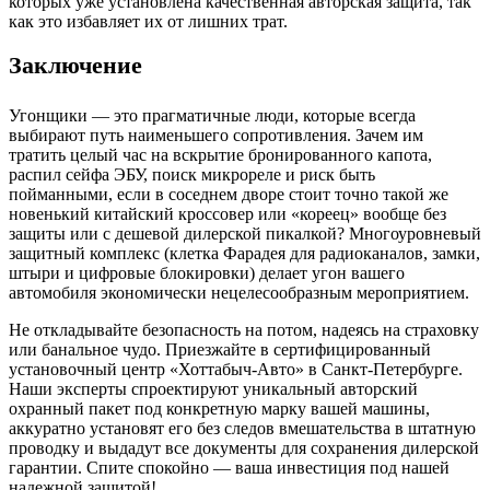
которых уже установлена качественная авторская защита, так
как это избавляет их от лишних трат.
Заключение
Угонщики — это прагматичные люди, которые всегда
выбирают путь наименьшего сопротивления. Зачем им
тратить целый час на вскрытие бронированного капота,
распил сейфа ЭБУ, поиск микрореле и риск быть
пойманными, если в соседнем дворе стоит точно такой же
новенький китайский кроссовер или «кореец» вообще без
защиты или с дешевой дилерской пикалкой? Многоуровневый
защитный комплекс (клетка Фарадея для радиоканалов, замки,
штыри и цифровые блокировки) делает угон вашего
автомобиля экономически нецелесообразным мероприятием.
Не откладывайте безопасность на потом, надеясь на страховку
или банальное чудо. Приезжайте в сертифицированный
установочный центр «Хоттабыч-Авто» в Санкт-Петербурге.
Наши эксперты спроектируют уникальный авторский
охранный пакет под конкретную марку вашей машины,
аккуратно установят его без следов вмешательства в штатную
проводку и выдадут все документы для сохранения дилерской
гарантии. Спите спокойно — ваша инвестиция под нашей
надежной защитой!