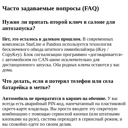
Часто задаваемые вопросы (FAQ)
Нужно ли прятать второй ключ в салоне для
автозапуска?
Нет, это осталось в далеком прошлом.
В современных
комплексах StarLine и Pandora используется технология
бесключевого обхода штатного иммобилайзера (iKey /
CopyKey). Блок сигнализации программно «договаривается»
с автомобилем по CAN-шине исключительно для
дистанционного запуска. Оба родных ключа остаются у вас
дома.
Что делать, если я потерял телефон или села
батарейка в метке?
Автомобиль не превратится в кирпич на обочине.
У вас
всегда есть аварийный PIN-код, напечатанный на пластиковой
скретч-карте владельца. Вы просто вводите эту секретную
комбинацию с помощью сервисной кнопки (или штатными
кнопками на руле), система переходит в сервисный режим, и
вы спокойно едете по своим делам.