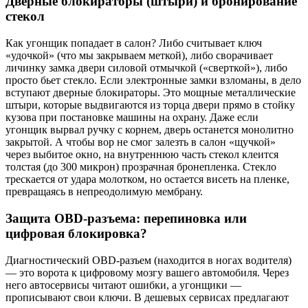
Дверные блокираторы (штыри) и бронирование
стекол
Как угонщик попадает в салон? Либо считывает ключ
«удочкой» (что мы закрываем меткой), либо сворачивает
личинку замка двери силовой отмычкой («сверткой»), либо
просто бьет стекло. Если электронные замки взломаны, в дело
вступают дверные блокираторы. Это мощные металлические
штыри, которые выдвигаются из торца двери прямо в стойку
кузова при постановке машины на охрану. Даже если
угонщик вырвал ручку с корнем, дверь останется монолитно
закрытой. А чтобы вор не смог залезть в салон «щучкой»
через выбитое окно, на внутреннюю часть стекол клеится
толстая (до 300 микрон) прозрачная бронепленка. Стекло
трескается от удара молотком, но остается висеть на пленке,
превращаясь в непреодолимую мембрану.
Защита OBD-разъема: перепиновка или
цифровая блокировка?
Диагностический OBD-разъем (находится в ногах водителя)
— это ворота к цифровому мозгу вашего автомобиля. Через
него автосервисы читают ошибки, а угонщики —
прописывают свои ключи. В дешевых сервисах предлагают