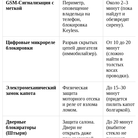
GSM-Сигнализация с
Периметр,
Около 2–3
меткой
оповещение
минут (пока
владельца на
найдут и
телефон,
обезвредят
блокировка
сирену).
Keyless.
Цифровые микрореле
Разрыв скрытых
От 10 до 20
блокировки
цепей двигателя
минут
(иммобилайзер).
(сложно
найти в
толстых
косах
проводки).
Электромеханический
Физическая
До 15–30
замок капота
защита
минут
моторного отсека
(придется
и реле от взлома
пилить капот
ломом.
болгаркой).
Дверные
Защита салона.
До 20 минут
блокираторы
Двери не
(выбитое
(Штыри)
открыть даже
стекло не