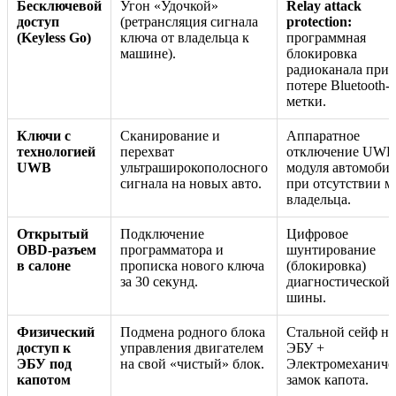
Бесключевой
Угон «Удочкой»
Relay attack
доступ
(ретрансляция сигнала
protection:
(Keyless Go)
ключа от владельца к
программная
машине).
блокировка
радиоканала при
потере Bluetooth-
метки.
Ключи с
Сканирование и
Аппаратное
технологией
перехват
отключение UWB
UWB
ультраширокополосного
модуля автомоби
сигнала на новых авто.
при отсутствии м
владельца.
Открытый
Подключение
Цифровое
OBD-разъем
программатора и
шунтирование
в салоне
прописка нового ключа
(блокировка)
за 30 секунд.
диагностической
шины.
Физический
Подмена родного блока
Стальной сейф на
доступ к
управления двигателем
ЭБУ +
ЭБУ под
на свой «чистый» блок.
Электромеханиче
капотом
замок капота.