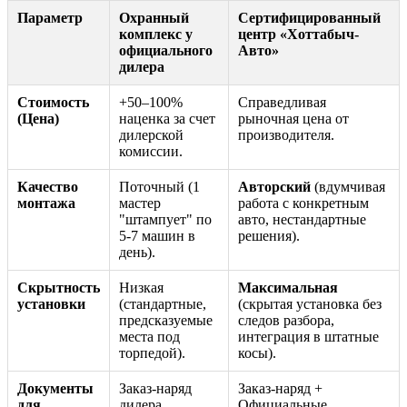
Параметр
Охранный
Сертифицированный
комплекс у
центр «Хоттабыч-
официального
Авто»
дилера
Стоимость
+50–100%
Справедливая
(Цена)
наценка за счет
рыночная цена от
дилерской
производителя.
комиссии.
Качество
Поточный (1
Авторский
(вдумчивая
монтажа
мастер
работа с конкретным
"штампует" по
авто, нестандартные
5-7 машин в
решения).
день).
Скрытность
Низкая
Максимальная
установки
(стандартные,
(скрытая установка без
предсказуемые
следов разбора,
места под
интеграция в штатные
торпедой).
косы).
Документы
Заказ-наряд
Заказ-наряд +
для
дилера.
Официальные