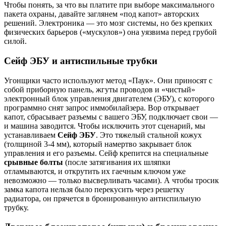
Чтобы понять, за что вы платите при выборе максимального
пакета охраны, давайте заглянем «под капот» авторских
решений. Электроника — это мозг системы, но без крепких
физических барьеров («мускулов») она уязвима перед грубой
силой.
Сейф ЭБУ и антиспильные трубки
Угонщики часто используют метод «Паук». Они приносят с
собой приборную панель, жгуты проводов и «чистый»
электронный блок управления двигателем (ЭБУ), с которого
программно снят запрос иммобилайзера. Вор открывает
капот, сбрасывает разъемы с вашего ЭБУ, подключает свои —
и машина заводится. Чтобы исключить этот сценарий, мы
устанавливаем
Сейф ЭБУ
. Это тяжелый стальной кожух
(толщиной 3-4 мм), который намертво закрывает блок
управления и его разъемы. Сейф крепится на специальные
срывные болты
(после затягивания их шляпки
отламываются, и открутить их гаечным ключом уже
невозможно — только высверливать часами). А чтобы тросик
замка капота нельзя было перекусить через решетку
радиатора, он прячется в бронированную антиспильную
трубку.