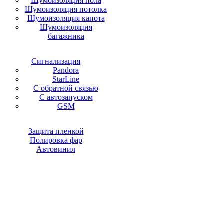
Шумоизоляция пола
Шумоизоляция потолка
Шумоизоляция капота
Шумоизоляция
багажника
Сигнализация
Pandora
StarLine
С обратной связью
С автозапуском
GSM
Защита пленкой
Полировка фар
Автовинил