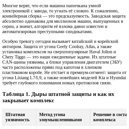
Многие верят, что если машина напичкана умной
электроникой с завода, то угнать её сложно. К сожалению,
конвейерная сборка — это предсказуемость. Заводская защита
абсолютно одинакова для миллионов машин, выпущенных в
серии, а значит, алгоритм её взлома давно известен и
автоматизирован преступными синдикатами.
Особую тревогу сегодня вызывает китайский и корейский
автопром. Защита от угона Geely Coolray, Atlas, а также
установка комплексов на сверхпопулярные Haval Jolion и
Chery Tiggo — это наши ежедневные задачи. Их штатные
CAN-шины уязвимы, а блоки управления двигателем (ЭБУ)
часто расположены прямо под капотом в хлипком
пластиковом коробе. Не отстает и премиум-сегмент: защита от
угона Lixiang L7/L9, а также новейших моделей Kia и Hyundai
требует глубокого понимания новых протоколов связи.
Таблица 1. Дыры штатной защиты и как их
закрывает комплекс
Штатная
Метод угона
Решение в соста
уязвимость
злоумышленниками
комплекса