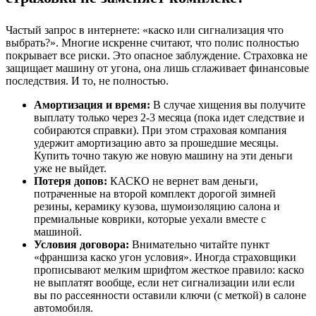
Частый запрос в интернете: «каско или сигнализация что
выбрать?». Многие искренне считают, что полис полностью
покрывает все риски. Это опасное заблуждение. Страховка не
защищает машину от угона, она лишь сглаживает финансовые
последствия. И то, не полностью.
Амортизация и время:
В случае хищения вы получите
выплату только через 2-3 месяца (пока идет следствие и
собираются справки). При этом страховая компания
удержит амортизацию авто за прошедшие месяцы.
Купить точно такую же новую машину на эти деньги
уже не выйдет.
Потеря допов:
КАСКО не вернет вам деньги,
потраченные на второй комплект дорогой зимней
резины, керамику кузова, шумоизоляцию салона и
премиальные коврики, которые уехали вместе с
машиной.
Условия договора:
Внимательно читайте пункт
«франшиза каско угон условия». Иногда страховщики
прописывают мелким шрифтом жесткое правило: каско
не выплатят вообще, если нет сигнализации или если
вы по рассеянности оставили ключи (с меткой) в салоне
автомобиля.