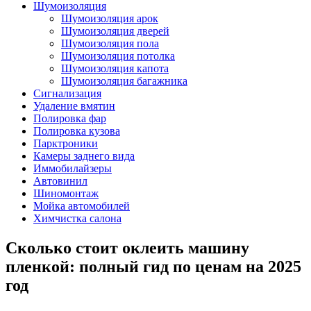
Шумоизоляция
Шумоизоляция арок
Шумоизоляция дверей
Шумоизоляция пола
Шумоизоляция потолка
Шумоизоляция капота
Шумоизоляция багажника
Сигнализация
Удаление вмятин
Полировка фар
Полировка кузова
Парктроники
Камеры заднего вида
Иммобилайзеры
Автовинил
Шиномонтаж
Мойка автомобилей
Химчистка салона
Сколько стоит оклеить машину
пленкой: полный гид по ценам на 2025
год