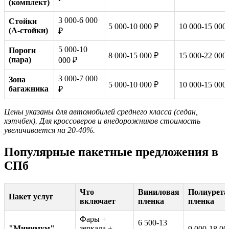
(комплект)
3 000-6 000
Стойки
5 000-10 000 ₽
10 000-15 000
(A-стойки)
₽
5 000-10
Пороги
8 000-15 000 ₽
15 000-22 000
(пара)
000 ₽
3 000-7 000
Зона
5 000-10 000 ₽
10 000-15 000
багажника
₽
Цены указаны для автомобилей среднего класса (седан,
хэтчбек). Для кроссоверов и внедорожников стоимость
увеличивается на 20-40%.
Популярные пакетные предложения в
СПб
Что
Виниловая
Полиурета
Пакет услуг
включает
пленка
пленка
Фары +
6 500-13
"Минимум"
зеркала +
9 000-18 00