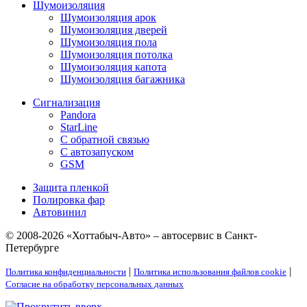
Шумоизоляция
Шумоизоляция арок
Шумоизоляция дверей
Шумоизоляция пола
Шумоизоляция потолка
Шумоизоляция капота
Шумоизоляция багажника
Сигнализация
Pandora
StarLine
С обратной связью
С автозапуском
GSM
Защита пленкой
Полировка фар
Автовинил
© 2008-2026 «Хоттабыч-Авто» – автосервис в Санкт-
Петербурге
|
|
Политика конфиденциальности
Политика использования файлов cookie
Согласие на обработку персональных данных