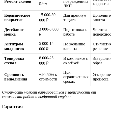
Ремонт сколов
повреждениях
коррозии
₽/шт
ЛКП
15 000-30
Керамическое
Для премиум
Дополните
покрытие
защиты
защита
000 ₽
3 000-8 000
Детейлинг
Подготовка к
Чистота
мойка
работе
поверхност
₽
5 000-15
Антихром
По желанию
Стилистиче
молдингов
клиента
решение
000 ₽
8 000-25
Тонировка
В комплексе с
Завершенн
стекол
оклейкой
образ
000 ₽
При
Срочность
+20-50% к
Ускорение
ограниченных
выполнения
стоимости
процесса
сроках
Стоимость может варьироваться в зависимости от
сложности работ и выбранной студии
Гарантия