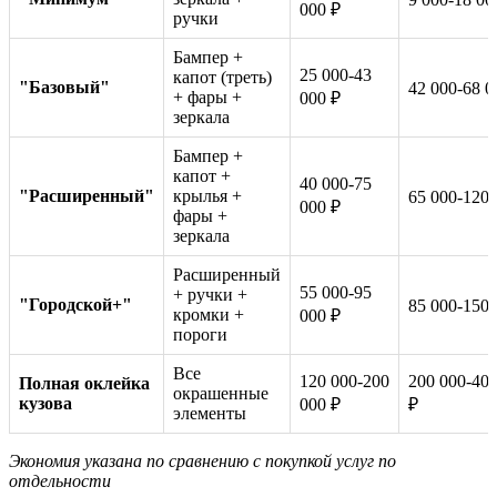
000 ₽
ручки
Бампер +
25 000-43
капот (треть)
"Базовый"
42 000-68 0
+ фары +
000 ₽
зеркала
Бампер +
капот +
40 000-75
"Расширенный"
крылья +
65 000-120 
000 ₽
фары +
зеркала
Расширенный
55 000-95
+ ручки +
"Городской+"
85 000-150 
кромки +
000 ₽
пороги
Все
120 000-200
200 000-400
Полная оклейка
окрашенные
кузова
000 ₽
₽
элементы
Экономия указана по сравнению с покупкой услуг по
отдельности