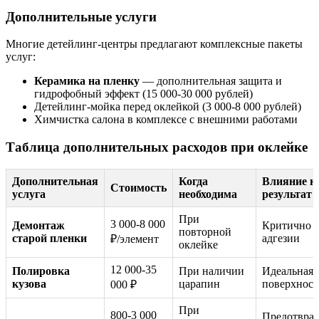
Дополнительные услуги
Многие детейлинг-центры предлагают комплексные пакеты
услуг:
Керамика на пленку
— дополнительная защита и
гидрофобный эффект (15 000-30 000 рублей)
Детейлинг-мойка перед оклейкой (3 000-8 000 рублей)
Химчистка салона в комплексе с внешними работами
Таблица дополнительных расходов при оклейке
Дополнительная
Когда
Влияние н
Стоимость
услуга
необходима
результат
При
3 000-8 000
Демонтаж
Критично д
повторной
старой пленки
адгезии
₽/элемент
оклейке
12 000-35
Полировка
При наличии
Идеальная
кузова
царапин
поверхност
000 ₽
При
800-3 000
Предотвра