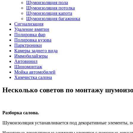
Шумоизоляция пола
Шумоизоляция потолка
Шумоизоляция капота
Шумоизоляция багажника
Сигнализация
Удаление вмятин
Полировка фар
Полировка кузова
Парктроники
Камеры заднего вида
Иммобилайзеры
Автовинил
Шиномонтаж
Мойка автомобилей
Химчистка салона
Несколько советов по монтажу шумоиз
Разборка салона.
Шумоизоляция устанавливается под декоративные элементы, по
Некоторые декоративные элементы крепятся с помощью держате