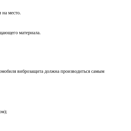
 на место.
ощающего материала.
омобиля виброзащита должна производиться самым
ом);