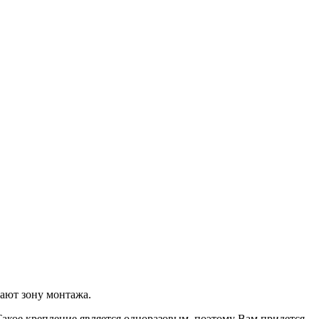
вают зону монтажа.
акое крепление является одноразовым, поэтому Вам придется