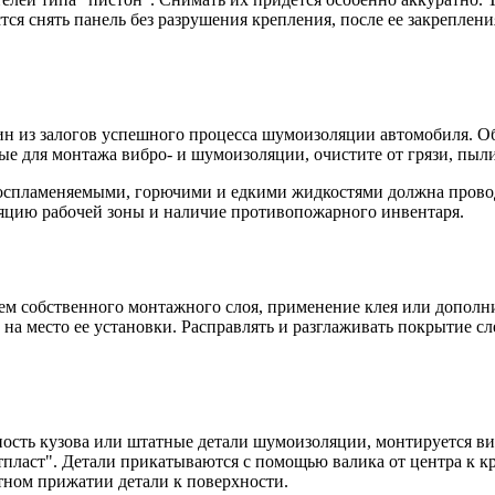
стся снять панель без разрушения крепления, после ее закрепле
ин из залогов успешного процесса шумоизоляции автомобиля. Об
ые для монтажа вибро- и шумоизоляции, очистите от грязи, пыл
оспламеняемыми, горючими и едкими жидкостями должна провод
яцию рабочей зоны и наличие противопожарного инвентаря.
м собственного монтажного слоя, применение клея или дополни
на место ее установки. Расправлять и разглаживать покрытие сл
ость кузова или штатные детали шумоизоляции, монтируется в
пласт". Детали прикатываются с помощью валика от центра к к
ном прижатии детали к поверхности.