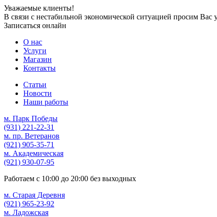
Уважаемые клиенты!
В связи с нестабильной экономической ситуацией просим Вас 
Записаться онлайн
О нас
Услуги
Магазин
Контакты
Статьи
Новости
Наши работы
м. Парк Победы
(931)
221-22-31
м. пр. Ветеранов
(921)
905-35-71
м. Академическая
(921)
930-07-95
Работаем с
10:00
до
20:00
без выходных
м. Старая Деревня
(921)
965-23-92
м. Ладожская