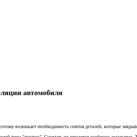
оляции автомобиля
этому возникает необходимость снятия деталей, которые закры
лей типа "пистон". Снимать их придется особенно аккуратно. Т