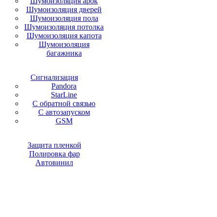
Шумоизоляция арок
Шумоизоляция дверей
Шумоизоляция пола
Шумоизоляция потолка
Шумоизоляция капота
Шумоизоляция
багажника
Сигнализация
Pandora
StarLine
С обратной связью
С автозапуском
GSM
Защита пленкой
Полировка фар
Автовинил