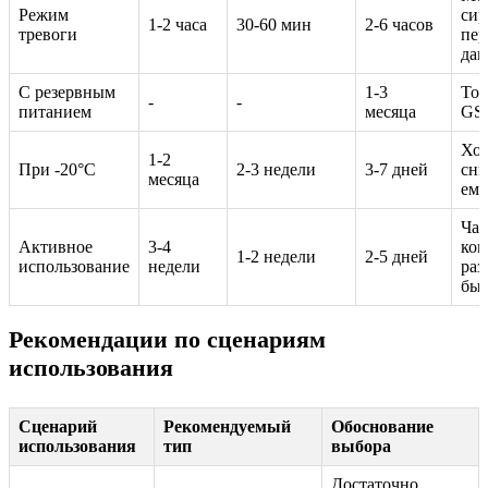
Режим
сир
1-2 часа
30-60 мин
2-6 часов
тревоги
пер
да
С резервным
1-3
Тол
-
-
питанием
месяца
GS
Хо
1-2
При -20°C
2-3 недели
3-7 дней
сни
месяца
емк
Час
Активное
3-4
ко
1-2 недели
2-5 дней
использование
недели
раз
быс
Рекомендации по сценариям
использования
Сценарий
Рекомендуемый
Обоснование
использования
тип
выбора
Достаточно