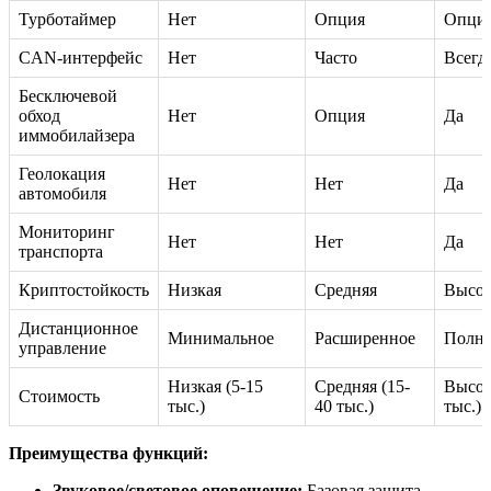
Турботаймер
Нет
Опция
Опци
CAN-интерфейс
Нет
Часто
Всегд
Бесключевой
обход
Нет
Опция
Да
иммобилайзера
Геолокация
Нет
Нет
Да
автомобиля
Мониторинг
Нет
Нет
Да
транспорта
Криптостойкость
Низкая
Средняя
Высок
Дистанционное
Минимальное
Расширенное
Полн
управление
Низкая (5-15
Средняя (15-
Высок
Стоимость
тыс.)
40 тыс.)
тыс.)
Преимущества функций:
Звуковое/световое оповещение:
Базовая защита,