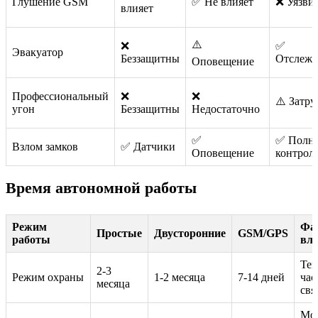
Глушение GSM
✅ Не влияет
❌ Уязви
влияет
⚠️
❌
✅
Эвакуатор
Беззащитны
Отслежи
Оповещение
Профессиональный
❌
❌
⚠️ Затр
угон
Беззащитны
Недостаточно
✅
✅ Полн
Взлом замков
✅ Датчики
Оповещение
контрол
Время автономной работы
Режим
Фа
Простые
Двусторонние
GSM/GPS
работы
вл
Тем
2-3
Режим охраны
1-2 месяца
7-14 дней
час
месяца
свя
Мо