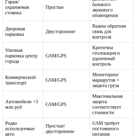
Гараж/
базового
охраняемая
Простые
звукового
стоянка
оповещения
Важна обратная
Дворовая
Двусторонние
связь для
парковка
контроля
Критична
Уличная
геолокация и
парковка центр
GSM/GPS
удаленный
города
контроль
Мониторинг
Коммерческий
GSM/GPS
маршрутов +
транспорт
защита груза
Максимальная
Автомобили >3
защита
GSM/GPS
млн руб
соответствует
стоимости
Редко
GSM требует
Простые/
используемые
постоянного
двусторонние
авто
питания