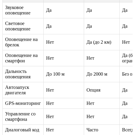
Звуковое
Да
Да
Да
оповещение
Световое
Да
Да
Да
оповещение
Оповещение на
Нет
Да (до 2 км)
Нет
брелок
Оповещение на
Да (бе
Нет
Нет
смартфон
огран
Дальность
До 100 м
До 2000 м
Без о
оповещения
Автозапуск
Нет
Опция
Да
двигателя
GPS-мониторинг
Нет
Нет
Да
Управление со
Нет
Нет
Да
смартфона
Диалоговый код
Нет
Часто
Всегд