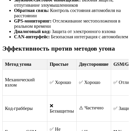
отпугивание злоумышленников
Обратная связь:
Контроль состояния автомобиля на
расстоянии
GPS-мониторинг:
Отслеживание местоположения в
реальном времени
Диалоговый код:
Защита от электронного взлома
CAN-интерфейс:
Безопасная интеграция с автомобилем
Эффективность против методов угона
Метод угона
Простые
Двусторонние
GSM/G
Механический
✅ Хорошо
✅ Хорошо
✅ Отли
взлом
❌
⚠️ Частично
Код-грабберы
✅ Защи
Беззащитны
✅ Не