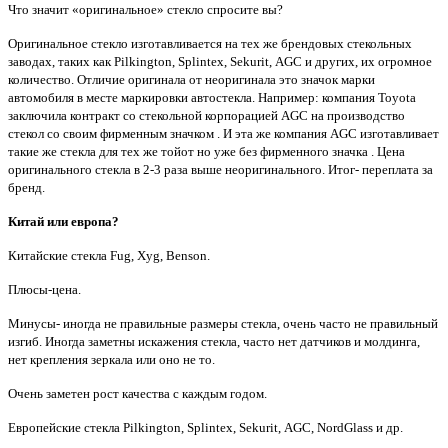
Что значит «оригинальное» стекло спросите вы?
Оригинальное стекло изготавливается на тех же брендовых стекольных
заводах, таких как
Pilkington
,
Splintex
,
Sekurit
,
AGC
и других, их огромное
количество. Отличие оригинала от неоригинала это значок марки
автомобиля в месте маркировки автостекла. Например: компания
Toyota
заключила контракт со стекольной корпорацией
AGC
на производство
стекол со своим фирменным значком . И эта же компания
AGC
изготавливает
такие же стекла для тех же тойот но уже без фирменного значка . Цена
оригинального стекла в 2-3 раза выше неоригинального. Итог- переплата за
бренд.
Китай или европа?
Китайские стекла
Fug
,
Xyg
,
Benson
.
Плюсы-цена.
Минусы- иногда не правильные размеры стекла, очень часто не правильный
изгиб. Иногда заметны искажения стекла, часто нет датчиков и молдинга,
нет крепления зеркала или оно не то.
Очень заметен рост качества с каждым годом.
Европейские стекла
Pilkington
,
Splintex
,
Sekurit
,
AGC
,
NordGlass
и др.