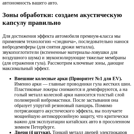
автономность вашего авто.
Зоны обработки: создаем акустическую
капсулу правильно
Для достижения эффекта автомобиля премиум-класса мы
применяем технологию «сэндвича», последовательно нанося
вибродемпферы (для снятия дрожи металла),
звукопоглотители (вспененные материалы-ловушки для
воздушного шума) и звукоизолирующие тяжелые мембраны
(для отражения гула). Рассмотрим ключевые зоны, дающие
максимальный эффект.
Внешние колесные арки (Приоритет №1 для EV).
Именно арки — главные проводники гула жестких шин.
Пластиковые локеры снимаются и демпфируются, а на
голый металл колесной арки наносится толстый слой
полимерной вибромастики. После застывания она
образует упругий резиновый панцирь. Помимо
потрясающего акустического эффекта, вы получаете
мощнейшую антикоррозийную защиту, что критически
важно для эксплуатации китайских авто в просоленном
зимнем Петербурге.
Двери (4 штуки).
Тонкий металл дверей электрокаров