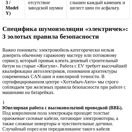
3 /
отсутствие
слышен каждый камешек и
Model
заводской шумки
шелест шин по асфальту.
Y)
Специфика шумоизоляции «электричек»:
3 золотых правила безопасности
Важно понимать: электромобиль категорически нельзя
доверить обычному гаражному мастеру или потоковому
сервису, который привык клеить дешевый строительный
битум на старые «Жигули». Работа с EV требует высочайшей
квалификации автоэлектриков, понимания архитектуры
современных CAN-шин и ювелирной точности. В
сертифицированном центре «Хоттабыч-Авто» мы строго
соблюдаем три железных правила безопасности при работе с
машинами на батарейках.
1
Ювелирная работа с высоковольтной проводкой (ВВБ).
Под ковролином пола электрокара проходят толстые
оранжевые силовые кабели, питающие электромоторы, а
также сложные инверторы и чувствительные датчики.
Случайный порез или передавливание такого кабеля