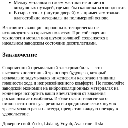
Между металлом и слоем мастики не остается
воздушных пузырей, где мог бы скапливаться конденсат.
В сырых зонах (внутри дверей) мы применяем только
влагостойкие материалы на полимерной основе.
Влаговпитывающие поролоны категорически не
используются в скрытых полостях. При соблюдении
технологии металл под шумоизоляцией сохраняется в
идеальном заводском состоянии десятилетиями.
Заключение
Современный премиальный электромобиль — это
высокотехнологичный транспорт будущего, который
изначально задумывался инженерами как эталон тишины,
плавности хода и непревзойденного комфорта. Не позволяйте
заводской экономии на виброизоляционных материалах на
конвейере испортить ваши впечатления от владения
роскошным автомобилем. Избавиться от навязчивого
низкочастотного гула резины и аэродинамических шумов
трассы можно раз и навсегда, превратив каждую поездку в
удовольствие.
Доверьте свой Zeekr, Lixiang, Voyah, Avatr или Tesla