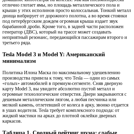
отлично глотает ямы, но площадь металлического пола и
крыши у этих исполинов просто колоссальная. Тонкий металл
днища вибрирует от дорожного полотна, а во время стоянки
под петербургским дождем огромная крыша издает звук
барабанной дроби. Кроме того, в задней части расположен
генератор (ДВС), который на трассе может создавать
неприятный резонанс, передающийся пассажирам второго и
третьего ряда.
Tesla Model 3 и Model Y: Американский
минимализм
Политика Илона Маска по максимальному удешевлению
производства привела к тому, что Tesla — одни из самых
«голых» автомобилей в премиум-сегменте. Сняв дверную
карту Model 3, вы увидите абсолютно пустой металл и
огромные технологические отверстия. Двери закрываются с
дешевым металлическим лязгом, а любая песчинка или
мелкий камень, отлетевший от колеса в арку, звонко отдается
в ушах водителя. Tesla требует комплексного подхода: от
жидкой мастики на арках до плотной оклейки дверных
каркасов.
Таблица 1. Сводный рейтинг шума: слабые