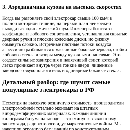
3. Аэродинамика кузова на высоких скоростях
Когда вы разгоняете свой электрокар свыше 100 км/ч в
полной моторной тишине, на первый план неизбежно
выходит аэродинамический шум. Инженеры бьются за
коэффициент лобового сопротивления, устанавливая скрытые
дверные ручки и плоские колесные диски, но физику
обмануть сложно. Встречные плотные потоки воздуха
агрессивно разбиваются о массивные боковые зеркала, стойки
лобового стекла и зазоры между кузовными панелями. Это
создает сильные завихрения и навязчивый свист, который
легко проникает внутрь через тонкие двери, лишенные
заводского звукопоглотителя, и одинарные боковые стекла.
Детальный разбор: где шумят самые
популярные электрокары в РФ
Несмотря на высокую розничную стоимость, производители
электромобилей тотально экономят на штатных
вибродемпфирующих материалах. Каждый лишний
килограмм битума на заводе — это минус к заявленному
запасу хода, ради которого идут маркетинговые войны. Мы
накопили огромную базу знаний по конструктивным