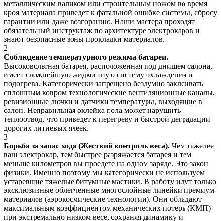
металлическим валиком или строительным ножом во время
кроя материала приведет к фатальной ошибке системы, сбросу
гарантии или даже возгоранию. Наши мастера проходят
обязательный инструктаж по архитектуре электрокаров и
знают безопасные зоны прокладки материалов.
2
Соблюдение температурного режима батареи.
Высоковольтная батарея, расположенная под днищем салона,
имеет сложнейшую жидкостную систему охлаждения и
подогрева. Категорически запрещено бездумно заклеивать
сплошным ковром технологические вентиляционные каналы,
ревизионные лючки и датчики температуры, выходящие в
салон. Неправильная оклейка пола может нарушить
теплоотвод, что приведет к перегреву и быстрой деградации
дорогих литиевых ячеек.
3
Борьба за запас хода (Жесткий контроль веса).
Чем тяжелее
ваш электрокар, тем быстрее разряжается батарея и тем
меньше километров вы проедете на одном заряде. Это закон
физики. Именно поэтому мы категорически не используем
устаревшие тяжелые битумные мастики. В работу идут только
эксклюзивные облегченные многослойные линейки премиум-
материалов (аэрокосмические технологии). Они обладают
максимальным коэффициентом механических потерь (КМП)
при экстремально низком весе, сохраняя динамику и