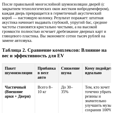
После правильной многослойной шумоизоляции дверей (с
закрытием технологических окон жестким вибродемпфером),
каждая дверь превращается в герметичный акустический
короб — настоящую колонку. Результат поражает: штатная
акустика начинает выдавать глубокий, упругий бас, средние
частоты становятся кристально чистыми, а на высокой
громкости полностью исчезает дребезжание дверных карт и
глянцевого пластика. Вы экономите сотни тысяч рублей на
замене автозвука.
Таблица 2. Сравнение комплексов: Влияние на
вес и эффективность для EV
Пакет
Прибавка
Снижение
Кому подойдет
шумоизоляции
в весе
шума
идеально
авто
Частичный
Всего 8–
До 30–
Тем, кто хочет
(Внешние
10 кг
35%
точечно убрать 
арки + Двери)
резины и
значительно
улучшить музык
сохранив 100%