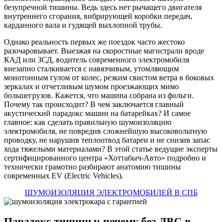
безупречной тишины. Ведь здесь нет рычащего двигателя
внутреннего сгорания, вибрирующей коробки передач,
карданного вала и гудящей выхлопной трубы.
Однако реальность первых же поездок часто жестоко
разочаровывает. Выезжая на скоростные магистрали вроде
КАД или ЗСД, водитель современного электромобиля
внезапно сталкивается с навязчивым, утомляющим
монотонным гулом от колес, резким свистом ветра в боковых
зеркалах и отчетливым шумом проезжающих мимо
большегрузов. Кажется, что машина собрана из фольги.
Почему так происходит? В чем заключается главный
акустический парадокс машин на батарейках? И самое
главное: как сделать правильную шумоизоляцию
электромобиля, не повредив сложнейшую высоковольтную
проводку, не нарушив теплоотвод батареи и не снизив запас
хода тяжелыми материалами? В этой статье ведущие эксперты
сертифицированного центра «Хоттабыч-Авто» подробно и
технически грамотно разбирают анатомию тишины
современных EV (Electric Vehicles).
ШУМОИЗОЛЯЦИЯ ЭЛЕКТРОМОБИЛЕЙ В СПБ
Парадокс тишины: почему без ДВС в