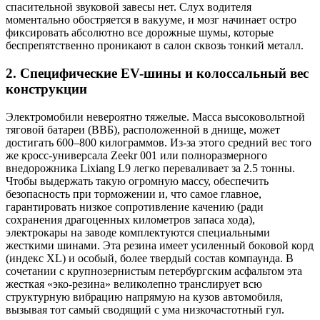
спасительной звуковой завесы нет. Слух водителя
моментально обостряется в вакууме, и мозг начинает остро
фиксировать абсолютно все дорожные шумы, которые
беспрепятственно проникают в салон сквозь тонкий металл.
2. Специфические EV-шины и колоссальный вес
конструкции
Электромобили невероятно тяжелые. Масса высоковольтной
тяговой батареи (ВВБ), расположенной в днище, может
достигать 600–800 килограммов. Из-за этого средний вес того
же кросс-универсала Zeekr 001 или полноразмерного
внедорожника Lixiang L9 легко переваливает за 2.5 тонны.
Чтобы выдержать такую огромную массу, обеспечить
безопасность при торможении и, что самое главное,
гарантировать низкое сопротивление качению (ради
сохранения драгоценных километров запаса хода),
электрокары на заводе комплектуются специальными
жесткими шинами. Эта резина имеет усиленный боковой корд
(индекс XL) и особый, более твердый состав компаунда. В
сочетании с крупнозернистым петербургским асфальтом эта
жесткая «эко-резина» великолепно транслирует всю
структурную вибрацию напрямую на кузов автомобиля,
вызывая тот самый сводящий с ума низкочастотный гул.