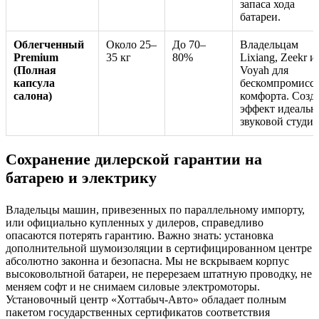
запаса хода
батареи.
Облегченный
Около 25–
До 70–
Владельцам
Premium
35 кг
80%
Lixiang, Zeekr и
(Полная
Voyah для
капсула
бескомпромисс
салона)
комфорта. Созд
эффект идеальн
звуковой студии
Сохранение дилерской гарантии на
батарею и электрику
Владельцы машин, привезенных по параллельному импорту,
или официально купленных у дилеров, справедливо
опасаются потерять гарантию. Важно знать: установка
дополнительной шумоизоляции в сертифицированном центре
абсолютно законна и безопасна. Мы не вскрываем корпус
высоковольтной батареи, не перерезаем штатную проводку, не
меняем софт и не снимаем силовые электромоторы.
Установочный центр «Хоттабыч-Авто» обладает полным
пакетом государственных сертификатов соответствия