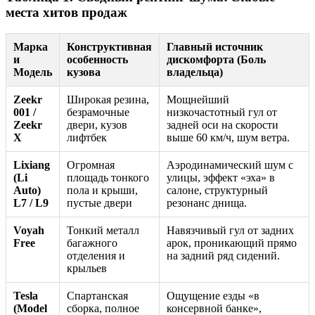
места хитов продаж
Марка
Конструктивная
Главный источник
и
особенность
дискомфорта (Боль
Модель
кузова
владельца)
Zeekr
Широкая резина,
Мощнейший
001 /
безрамочные
низкочастотный гул от
Zeekr
двери, кузов
задней оси на скорости
X
лифтбек
выше 60 км/ч, шум ветра.
Lixiang
Огромная
Аэродинамический шум с
(Li
площадь тонкого
улицы, эффект «эха» в
Auto)
пола и крыши,
салоне, структурный
L7 / L9
пустые двери
резонанс днища.
Voyah
Тонкий металл
Навязчивый гул от задних
Free
багажного
арок, проникающий прямо
отделения и
на задний ряд сидений.
крыльев
Tesla
Спартанская
Ощущение езды «в
(Model
сборка, полное
консервной банке»,