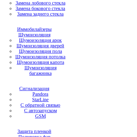
Замена лобового стекла
Замена бокового стекла
Замена заднего стекла
Иммобилайзеры
Шумоизоляция
Шумоизоляция арок
Шумоизоляция дверей
Шумоизоляция пола
Шумоизоляция потолка
Шумоизоляция капота
Шумоизоляция
багажника
Сигнализация
Pandora
StarLine
С обратной связью
С автозапуском
GSM
Защита пленкой
Полировка фар