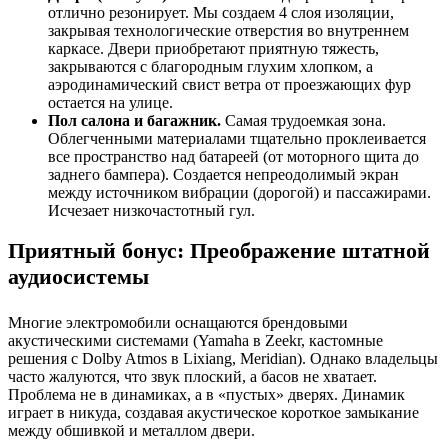
отлично резонирует. Мы создаем 4 слоя изоляции,
закрывая технологические отверстия во внутреннем
каркасе. Двери приобретают приятную тяжесть,
закрываются с благородным глухим хлопком, а
аэродинамический свист ветра от проезжающих фур
остается на улице.
Пол салона и багажник.
Самая трудоемкая зона.
Облегченными материалами тщательно проклеивается
все пространство над батареей (от моторного щита до
заднего бампера). Создается непреодолимый экран
между источником вибрации (дорогой) и пассажирами.
Исчезает низкочастотный гул.
Приятный бонус: Преображение штатной
аудиосистемы
Многие электромобили оснащаются брендовыми
акустическими системами (Yamaha в Zeekr, кастомные
решения с Dolby Atmos в Lixiang, Meridian). Однако владельцы
часто жалуются, что звук плоский, а басов не хватает.
Проблема не в динамиках, а в «пустых» дверях. Динамик
играет в никуда, создавая акустическое короткое замыкание
между обшивкой и металлом двери.