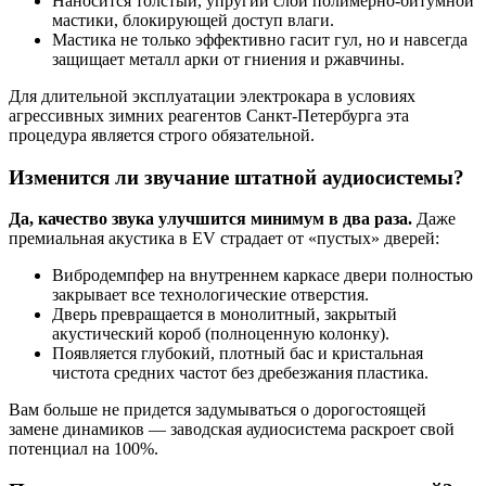
Наносится толстый, упругий слой полимерно-битумной
мастики, блокирующей доступ влаги.
Мастика не только эффективно гасит гул, но и навсегда
защищает металл арки от гниения и ржавчины.
Для длительной эксплуатации электрокара в условиях
агрессивных зимних реагентов Санкт-Петербурга эта
процедура является строго обязательной.
Изменится ли звучание штатной аудиосистемы?
Да, качество звука улучшится минимум в два раза.
Даже
премиальная акустика в EV страдает от «пустых» дверей:
Вибродемпфер на внутреннем каркасе двери полностью
закрывает все технологические отверстия.
Дверь превращается в монолитный, закрытый
акустический короб (полноценную колонку).
Появляется глубокий, плотный бас и кристальная
чистота средних частот без дребезжания пластика.
Вам больше не придется задумываться о дорогостоящей
замене динамиков — заводская аудиосистема раскроет свой
потенциал на 100%.