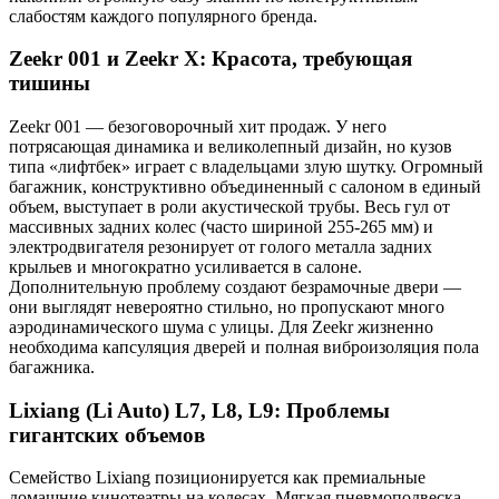
слабостям каждого популярного бренда.
Zeekr 001 и Zeekr X: Красота, требующая
тишины
Zeekr 001 — безоговорочный хит продаж. У него
потрясающая динамика и великолепный дизайн, но кузов
типа «лифтбек» играет с владельцами злую шутку. Огромный
багажник, конструктивно объединенный с салоном в единый
объем, выступает в роли акустической трубы. Весь гул от
массивных задних колес (часто шириной 255-265 мм) и
электродвигателя резонирует от голого металла задних
крыльев и многократно усиливается в салоне.
Дополнительную проблему создают безрамочные двери —
они выглядят невероятно стильно, но пропускают много
аэродинамического шума с улицы. Для Zeekr жизненно
необходима капсуляция дверей и полная виброизоляция пола
багажника.
Lixiang (Li Auto) L7, L8, L9: Проблемы
гигантских объемов
Семейство Lixiang позиционируется как премиальные
домашние кинотеатры на колесах. Мягкая пневмоподвеска