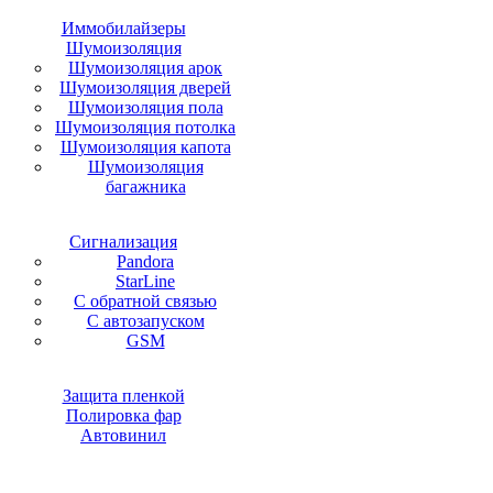
Иммобилайзеры
Шумоизоляция
Шумоизоляция арок
Шумоизоляция дверей
Шумоизоляция пола
Шумоизоляция потолка
Шумоизоляция капота
Шумоизоляция
багажника
Сигнализация
Pandora
StarLine
С обратной связью
С автозапуском
GSM
Защита пленкой
Полировка фар
Автовинил