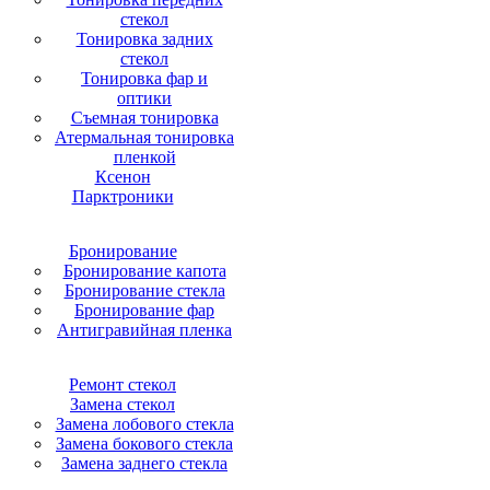
стекол
Тонировка задних
стекол
Тонировка фар и
оптики
Съемная тонировка
Атермальная тонировка
пленкой
Ксенон
Парктроники
Бронирование
Бронирование капота
Бронирование стекла
Бронирование фар
Антигравийная пленка
Ремонт стекол
Замена стекол
Замена лобового стекла
Замена бокового стекла
Замена заднего стекла