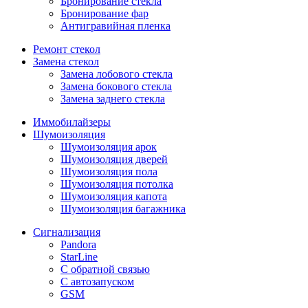
Бронирование стекла
Бронирование фар
Антигравийная пленка
Ремонт стекол
Замена стекол
Замена лобового стекла
Замена бокового стекла
Замена заднего стекла
Иммобилайзеры
Шумоизоляция
Шумоизоляция арок
Шумоизоляция дверей
Шумоизоляция пола
Шумоизоляция потолка
Шумоизоляция капота
Шумоизоляция багажника
Сигнализация
Pandora
StarLine
С обратной связью
С автозапуском
GSM