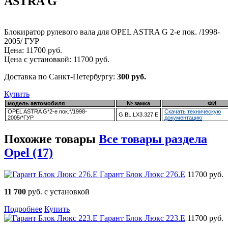
ASTRA G
Блокиратор рулевого вала для OPEL ASTRA G 2-е пок. /1998-
2005/ ГУР
Цена:
11700
руб.
Цена с установкой:
11700
руб.
Доставка по Санкт-Петербургу:
300 руб.
Купить
модель автомобиля
№ замка
ФИ
OPEL ASTRA G*2-е пок.*/1998-
Скачать техническую
G.BL.LX3.327.E
2005/*ГУР
документацию
Похожие товары
Все товары раздела
Opel (17)
Гарант Блок Люкс 276.E
11700 руб.
11 700
руб. с установкой
Подробнее
Купить
Гарант Блок Люкс 223.E
11700 руб.