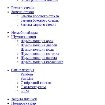
Ремонт стекол
Замена стекол
Замена лобового стекла
Замена бокового стекла
Замена заднего стекла
Иммобилайзеры
Шумоизоляция
Шумоизоляция арок
Шумоизоляция дверей
Шумоизоляция пола
Шумоизоляция потолка
Шумоизоляция капота
Шумоизоляция багажника
Сигнализация
Pandora
StarLine
С обратной связью
С автозапуском
GSM
Защита пленкой
Полировка фар