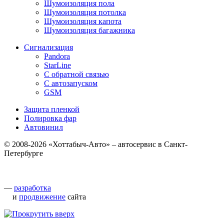
Шумоизоляция пола
Шумоизоляция потолка
Шумоизоляция капота
Шумоизоляция багажника
Сигнализация
Pandora
StarLine
С обратной связью
С автозапуском
GSM
Защита пленкой
Полировка фар
Автовинил
© 2008-2026 «Хоттабыч-Авто» – автосервис в Санкт-
Петербурге
—
разработка
и
продвижение
сайта