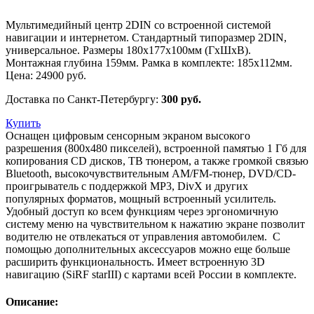
Мультимедийный центр 2DIN со встроенной системой
навигации и интернетом. Стандартный типоразмер 2DIN,
универсальное. Размеры 180x177x100мм (ГxШxB).
Монтажная глубина 159мм. Рамка в комплекте: 185x112мм.
Цена:
24900
руб.
Доставка по Санкт-Петербургу:
300 руб.
Купить
Оснащен цифровым сенсорным экраном высокого
разрешения (800х480 пикселей), встроенной памятью 1 Гб для
копирования CD дисков, ТВ тюнером, а также громкой связью
Bluetooth, высокочувствительным AM/FM-тюнер, DVD/CD-
проигрыватель с поддержкой MP3, DivX и других
популярных форматов, мощный встроенный усилитель.
Удобный доступ ко всем функциям через эргономичную
систему меню на чувствительном к нажатию экране позволит
водителю не отвлекаться от управления автомобилем. С
помощью дополнительных аксессуаров можно еще больше
расширить функциональность. Имеет встроенную 3D
навигацию (SiRF starIII) с картами всей России в комплекте.
Описание: