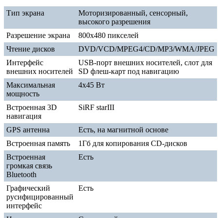
Тип экрана
Моторизированный, сенсорный,
высокого разрешения
Разрешение экрана
800х480 пикселей
Чтение дисков
DVD/VCD/MPEG4/CD/MP3/WMA/JPEG
Интерфейс
USB-порт внешних носителей, слот для
внешних носителей
SD флеш-карт под навигацию
Максимальная
4х45 Вт
мощность
Встроенная 3D
SiRF starIII
навигация
GPS антенна
Есть, на магнитной основе
Встроенная память
1Гб для копирования CD-дисков
Встроенная
Есть
громкая связь
Bluetooth
Графический
Есть
русифицированный
интерфейс