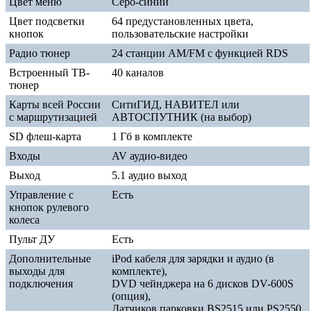
Цвет меню
Серо-синий
Цвет подсветки
64 предустановленных цвета,
кнопок
пользовательские настройки
Радио тюнер
24 станции AM/FM с функцией RDS
Встроенный ТВ-
40 каналов
тюнер
Карты всей России
СитиГИД, НАВИТЕЛ или
с маршрутизацией
АВТОСПУТНИК (на выбор)
SD флеш-карта
1 Гб в комплекте
Входы
AV аудио-видео
Выход
5.1 аудио выход
Управление с
Есть
кнопок рулевого
колеса
Пульт ДУ
Есть
Дополнительные
iPod кабеля для зарядки и аудио (в
выходы для
комплекте),
подключения
DVD чейнджера на 6 дисков DV-600S
(опция),
Датчиков парковки BS2515 или PS2550,