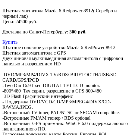
Штатная магнитола Mazda 6 Redpower 8912( Серебро и
черный лак)
Цена:
24500
руб.
Доставка по Санкт-Петербургу:
300 руб.
Купить
Штатное головное устройство Mazda 6 RedPower 8912.
Штатная автомагнитола с GPS
Двух диновая мультимедийная автомагнитола с цифровой
панелью и разрешением HD
DVD/MP3/MP4/DIVX TV/RDS/ BlUETOOTH/USB/SD
CARD/GPS/IPOD
-Two Din 16:9 fixed DIGITAL TFT LCD monitor.
-800*480 Тач скрин, разрешение в GPS 800-480
-3D Flash Графический интерфейс
- Поддержка DVD/VCD/CD/MP3/MPEG4/DIVX/CD-
R/WMA/JPEG.
-Встроенный TV tuner, PAL/NTSC or SECAM compatible.
-Встроенные FM/AM тюнер / RDS optional
-Встроенный GPS приемник. WInCE 6.0 поддержка любого
навигационного ПО.
Голосовые подсказки, карты России, Европы, POI