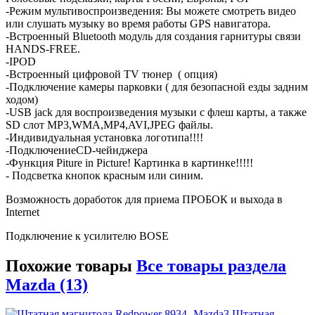
-Режим мультивоспроизведения: Вы можете смотреть видео
или слушать музыку во время работы GPS навигатора.
-Встроенный Bluetooth модуль для создания гарнитуры связи
HANDS-FREE.
-IPOD
-Встроенный цифровой TV тюнер ( опция)
-Подключение камеры парковки ( для безопасной езды задним
ходом)
-USB jack для воспроизведения музыки с флеш карты, а также
SD слот MP3,WMA,MP4,AVI,JPEG файлы.
-Индивидуальная установка логотипа!!!!
-ПодключениеCD-чейнджера
-Функция Piture in Picture! Картинка в картинке!!!!!
- Подсветка кнопок красным или синим.
Возможность доработок для приема ПРОБОК и выхода в
Internet
Подключение к усилителю BOSE
Похожие товары
Все товары раздела
Mazda (13)
Штатная