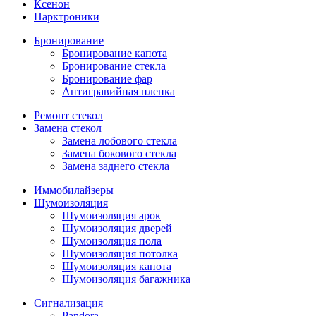
Ксенон
Парктроники
Бронирование
Бронирование капота
Бронирование стекла
Бронирование фар
Антигравийная пленка
Ремонт стекол
Замена стекол
Замена лобового стекла
Замена бокового стекла
Замена заднего стекла
Иммобилайзеры
Шумоизоляция
Шумоизоляция арок
Шумоизоляция дверей
Шумоизоляция пола
Шумоизоляция потолка
Шумоизоляция капота
Шумоизоляция багажника
Сигнализация
Pandora