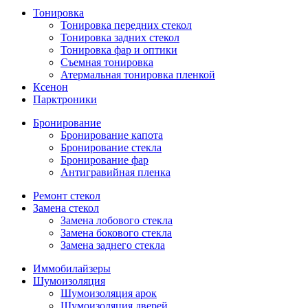
Тонировка
Тонировка передних стекол
Тонировка задних стекол
Тонировка фар и оптики
Съемная тонировка
Атермальная тонировка пленкой
Ксенон
Парктроники
Бронирование
Бронирование капота
Бронирование стекла
Бронирование фар
Антигравийная пленка
Ремонт стекол
Замена стекол
Замена лобового стекла
Замена бокового стекла
Замена заднего стекла
Иммобилайзеры
Шумоизоляция
Шумоизоляция арок
Шумоизоляция дверей