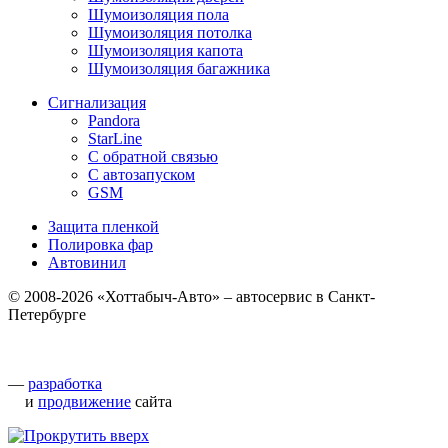
Шумоизоляция пола
Шумоизоляция потолка
Шумоизоляция капота
Шумоизоляция багажника
Сигнализация
Pandora
StarLine
С обратной связью
С автозапуском
GSM
Защита пленкой
Полировка фар
Автовинил
© 2008-2026 «Хоттабыч-Авто» – автосервис в Санкт-
Петербурге
—
разработка
и
продвижение
сайта