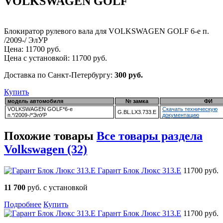
VOLKSWAGEN GOLF
Блокиратор рулевого вала для VOLKSWAGEN GOLF 6-е п.
/2009-/ ЭлУР
Цена:
11700
руб.
Цена с установкой:
11700
руб.
Доставка по Санкт-Петербургу:
300 руб.
Купить
модель автомобиля
№ замка
ФИ
VOLKSWAGEN GOLF*6-е
Скачать техническую
G.BL.LX3.733.E
п.*/2009-/*ЭлУР
документацию
Похожие товары
Все товары раздела
Volkswagen (32)
Гарант Блок Люкс 313.E
11700 руб.
11 700
руб. с установкой
Подробнее
Купить
Гарант Блок Люкс 313.E
11700 руб.