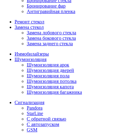
Бронирование стекла
Бронирование фар
Антигравийная пленка
Ремонт стекол
Замена стекол
Замена лобового стекла
Замена бокового стекла
Замена заднего стекла
Иммобилайзеры
Шумоизоляция
Шумоизоляция арок
Шумоизоляция дверей
Шумоизоляция пола
Шумоизоляция потолка
Шумоизоляция капота
Шумоизоляция багажника
Сигнализация
Pandora
StarLine
С обратной связью
С автозапуском
GSM