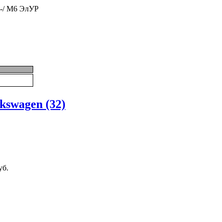
-/ М6 ЭлУР
kswagen (32)
уб.