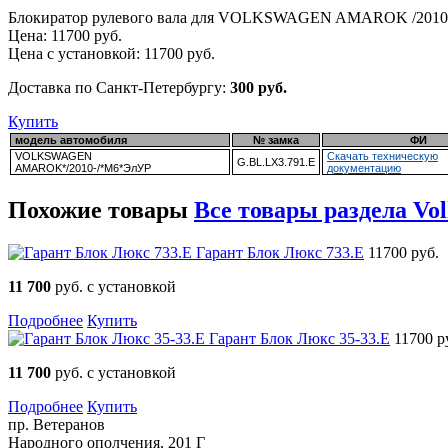
Блокиратор рулевого вала для VOLKSWAGEN AMAROK /2010
Цена:
11700
руб.
Цена с установкой:
11700
руб.
Доставка по Санкт-Петербургу:
300 руб.
Купить
модель автомобиля
№ замка
ФИ
VOLKSWAGEN
Скачать техническую
G.BL.LX3.791.E
AMAROK*/2010-/*М6*ЭлУР
документацию
Похожие товары
Все товары раздела Vol
Гарант Блок Люкс 733.E
11700 руб.
11 700
руб. с установкой
Подробнее
Купить
Гарант Блок Люкс 35-33.E
11700 р
11 700
руб. с установкой
Подробнее
Купить
пр. Ветеранов
Народного ополчения, 201 Г