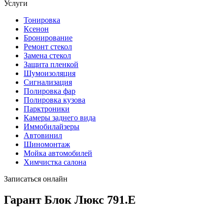
Услуги
Тонировка
Ксенон
Бронирование
Ремонт стекол
Замена стекол
Защита пленкой
Шумоизоляция
Сигнализация
Полировка фар
Полировка кузова
Парктроники
Камеры заднего вида
Иммобилайзеры
Автовинил
Шиномонтаж
Мойка автомобилей
Химчистка салона
Записаться онлайн
Гарант Блок Люкс 791.E